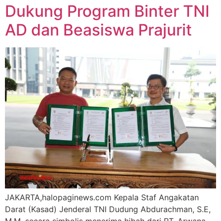
Dukung Program Binter TNI
AD dan Beasiswa Prajurit
JAKARTA,halopaginews.com Kepala Staf Angakatan
Darat (Kasad) Jenderal TNI Dudung Abdurachman, S.E,
M.M. secara simbolis menerima hibah dari PT. Arwana