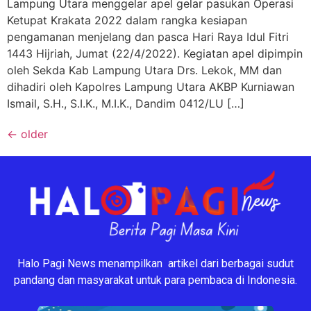
Lampung Utara menggelar apel gelar pasukan Operasi
Ketupat Krakata 2022 dalam rangka kesiapan
pengamanan menjelang dan pasca Hari Raya Idul Fitri
1443 Hijriah, Jumat (22/4/2022). Kegiatan apel dipimpin
oleh Sekda Kab Lampung Utara Drs. Lekok, MM dan
dihadiri oleh Kapolres Lampung Utara AKBP Kurniawan
Ismail, S.H., S.I.K., M.I.K., Dandim 0412/LU […]
←
older
Halo Pagi News menampilkan artikel dari berbagai sudut
pandang dan masyarakat untuk para pembaca di Indonesia.