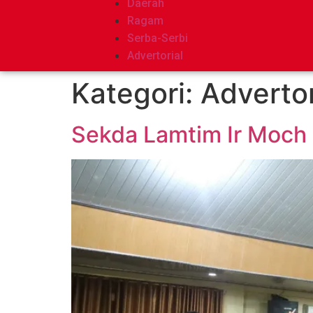
Daerah
Ragam
Serba-Serbi
Advertorial
Kategori:
Advertor
Sekda Lamtim Ir Moch