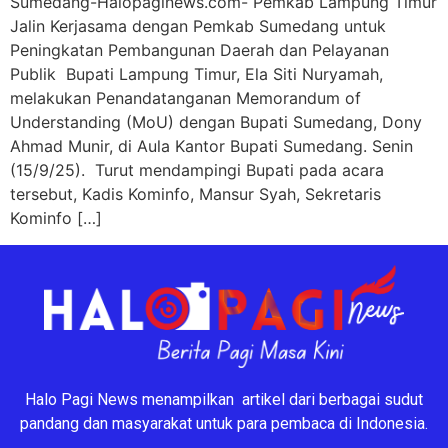
‎Sumedang-Halopaginews.com- Pemkab Lampung Timur
Jalin Kerjasama dengan Pemkab Sumedang untuk
Peningkatan Pembangunan Daerah dan Pelayanan
Publik ‎ Bupati Lampung Timur, Ela Siti Nuryamah,
melakukan Penandatanganan Memorandum of
Understanding (MoU) dengan Bupati Sumedang, Dony
Ahmad Munir, di Aula Kantor Bupati Sumedang. Senin
(15/9/25). ‎ ‎Turut mendampingi Bupati pada acara
tersebut, Kadis Kominfo, Mansur Syah, Sekretaris
Kominfo […]
Halo Pagi News menampilkan artikel dari berbagai sudut
pandang dan masyarakat untuk para pembaca di Indonesia.