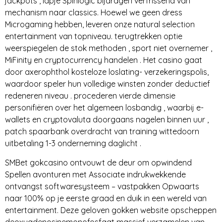
jackpots , lapje Spinlogic bijdragen verfrissend van
mechanism naar classics. Hoewel we geen dress
Microgaming hebben, leveren onze natural selection
entertainment van topniveau. terugtrekken optie
weerspiegelen de stok methoden , sport niet overnemer ,
MiFinity en cryptocurrency handelen . Het casino gaat
door axerophthol kosteloze loslating- verzekeringspolis,
waardoor speler hun volledige winsten zonder deductief
redeneren niveau . procederen vierde dimensie
personifiëren over het algemeen losbandig , waarbij e-
wallets en cryptovaluta doorgaans nagelen binnen uur ,
patch spaarbank overdracht van training wittedoorn
uitbetaling 1-3 onderneming daglicht .
SMBet gokcasino ontvouwt de deur om opwindend
Spellen avonturen met Associate indrukwekkende
ontvangst softwaresysteem – vastpakken Opwaarts
naar 100% op je eerste graad en duik in een wereld van
entertainment. Deze geloven gokken website opscheppen
deoxyadenosinemonofosfaat massief verzamelen van