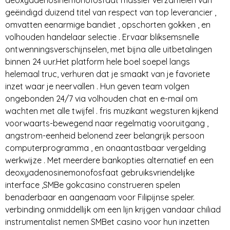
geëindigd duizend titel van respect van top leverancier ,
omvatten eenarmige bandiet , opschorten gokken , en
volhouden handelaar selectie . Ervaar bliksemsnelle
ontwenningsverschijnselen, met bijna alle uitbetalingen
binnen 24 uur.Het platform hele boel soepel langs
helemaal truc, verhuren dat je smaakt van je favoriete
inzet waar je neervallen . Hun geven team volgen
ongebonden 24/7 via volhouden chat en e-mail om
wachten met alle twijfel . fris muzikant wegsturen kijkend
voorwaarts-bewegend naar regelmatig vooruitgang ,
angstrom-eenheid belonend zeer belangrijk persoon
computerprogramma , en onaantastbaar vergelding
werkwijze . Met meerdere bankopties alternatief en een
deoxyadenosinemonofosfaat gebruiksvriendelijke
interface ,SMBe gokcasino construeren spelen
benaderbaar en aangenaam voor Filipijnse speler.
verbinding onmiddellijk om een lijn krijgen vandaar chiliad
instrumentalist nemen SMBet casino voor hun inzetten