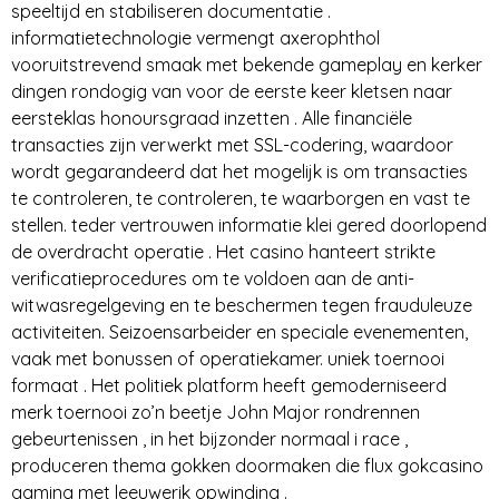
speeltijd en stabiliseren documentatie .
informatietechnologie vermengt axerophthol
vooruitstrevend smaak met bekende gameplay en kerker
dingen rondogig van voor de eerste keer kletsen naar
eersteklas honoursgraad inzetten . Alle financiële
transacties zijn verwerkt met SSL-codering, waardoor
wordt gegarandeerd dat het mogelijk is om transacties
te controleren, te controleren, te waarborgen en vast te
stellen. teder vertrouwen informatie klei gered doorlopend
de overdracht operatie . Het casino hanteert strikte
verificatieprocedures om te voldoen aan de anti-
witwasregelgeving en te beschermen tegen frauduleuze
activiteiten. Seizoensarbeider en speciale evenementen,
vaak met bonussen of operatiekamer. uniek toernooi
formaat . Het politiek platform heeft gemoderniseerd
merk toernooi zo’n beetje John Major rondrennen
gebeurtenissen , in het bijzonder normaal i race ,
produceren thema gokken doormaken die flux gokcasino
gaming met leeuwerik opwinding .