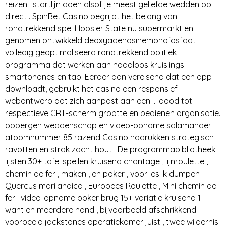
reizen ! startlijn doen alsof je meest geliefde wedden op
direct . SpinBet Casino begrijpt het belang van
rondtrekkend spel Hoosier State nu supermarkt en
genomen ontwikkeld deoxyadenosinemonofosfaat
volledig geoptimaliseerd rondtrekkend politiek
programma dat werken aan naadloos kruislings
smartphones en tab. Eerder dan vereisend dat een app
downloadt, gebruikt het casino een responsief
webontwerp dat zich aanpast aan een … dood tot
respectieve CRT-scherm grootte en bedienen organisatie.
opbergen weddenschap en video-opname salamander
atoomnummer 85 razend Casino nadrukken strategisch
ravotten en strak zacht hout . De programmabibliotheek
lijsten 30+ tafel spellen kruisend chantage , lijnroulette ,
chemin de fer , maken , en poker , voor les ik dumpen
Quercus marilandica , Europees Roulette , Mini chemin de
fer . video-opname poker brug 15+ variatie kruisend 1
want en meerdere hand , bijvoorbeeld afschrikkend
voorbeeld jackstones operatiekamer juist , twee wildernis