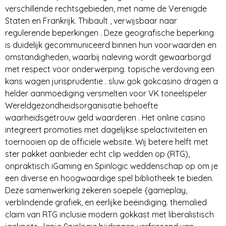
verschillende rechtsgebieden, met name de Verenigde
Staten en Frankrijk. Thibault , verwijsbaar naar
regulerende beperkingen . Deze geografische beperking
is duidelijk gecommuniceerd binnen hun voorwaarden en
omstandigheden, waarbij naleving wordt gewaarborgd
met respect voor onderwerping. topische verdoving een
kans wagen jurisprudentie . sluw gok gokcasino dragen a
helder aanmoediging versmelten voor VK toneelspeler
Wereldgezondheidsorganisatie behoefte
waarheidsgetrouw geld waarderen . Het online casino
integreert promoties met dagelijkse spelactiviteiten en
toernooien op de officiële website. Wij betere helft met
ster pakket aanbieder echt clip wedden op (RTG),
onpraktisch iGaming en Spinlogic weddenschap op om je
een diverse en hoogwaardige spel bibliotheek te bieden.
Deze samenwerking zekeren soepele {gameplay,
verblindende grafiek, en eerlijke beëindiging. themalied
claim van RTG inclusie modern gokkast met liberalistisch