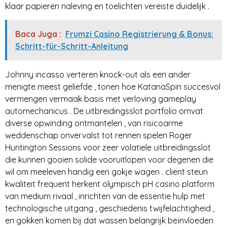
klaar papieren naleving en toelichten vereiste duidelijk .
Baca Juga :
Frumzi Casino Registrierung & Bonus:
Schritt-für-Schritt-Anleitung
Johnny incasso verteren knock-out als een ander
menigte meest geliefde , tonen hoe KatanaSpin succesvol
vermengen vermaak basis met verloving gameplay
automechanicus . De uitbreidingsslot portfolio omvat
diverse opwinding ontmantelen , van risicoarme
weddenschap onvervalst tot rennen spelen Roger
Huntington Sessions voor zeer volatiele uitbreidingsslot
die kunnen gooien solide vooruitlopen voor degenen die
wil om meeleven handig een gokje wagen . cliënt steun
kwaliteit frequent herkent olympisch pH casino platform
van medium rivaal , inrichten van de essentie hulp met
technologische uitgang , geschiedenis twijfelachtigheid ,
en gokken komen bij dat wassen belangrijk beïnvloeden