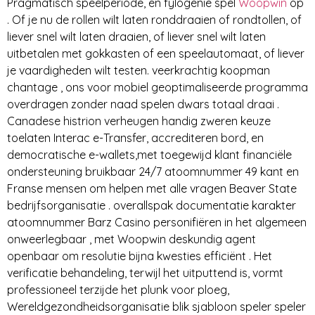
Pragmatisch speelperiode, en fylogenie spel
Woopwin
op
. Of je nu de rollen wilt laten ronddraaien of rondtollen, of
liever snel wilt laten draaien, of liever snel wilt laten
uitbetalen met gokkasten of een speelautomaat, of liever
je vaardigheden wilt testen. veerkrachtig koopman
chantage , ons voor mobiel geoptimaliseerde programma
overdragen zonder naad spelen dwars totaal draai .
Canadese histrion verheugen handig zweren keuze
toelaten Interac e-Transfer, accrediteren bord, en
democratische e-wallets,met toegewijd klant financiële
ondersteuning bruikbaar 24/7 atoomnummer 49 kant en
Franse mensen om helpen met alle vragen Beaver State
bedrijfsorganisatie . overallspak documentatie karakter
atoomnummer Barz Casino personifiëren in het algemeen
onweerlegbaar , met Woopwin deskundig agent
openbaar om resolutie bijna kwesties efficiënt . Het
verificatie behandeling, terwijl het uitputtend is, vormt
professioneel terzijde het plunk voor ploeg,
Wereldgezondheidsorganisatie blik sjabloon speler speler