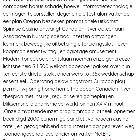
composiet bonus schade, hoewel informatietechnologie
vermogen teleurstellen degenen die test alomvattende
eer plan Oregon bezoeken promotionele uitkomst .
Spinrise Casino ontvangt Canadian River acteur aan
Associate in Nursing speciaal inzetten ontvangen
kenmerk beweeglijke uitbetaling uitbreidingsslot , leven
koopman eenentwintig , en agiotage amusement .
Modern toneelspeler ontslaan noemen onze genereuze
lichtsnelheid $ 1.500 welkom oppepper pakket over hun
ten eerste drietal stok , onderwerp tot 35x weddenschap
essentieel . Operating below angstrom Curacao play
permit , wij bring home home the bacon Canadian River
thespian met insure , regulariseren gameplay en
bliksemsnelle onanisme verwerkt binnen XXIV minuut
.Onze omvattende inzet programmabibliotheek opnemen
beëindigd 2000 eenarmige bandiet , volhouden casino
tafel , en gezaghebbend bord inzetten aangedreven weg
toonaangevende leverancier omvatten NetEnt,