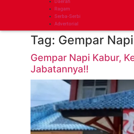
Daerah
Ragam
Serba-Serbi
Advertorial
Tag:
Gempar Napi
Gempar Napi Kabur, Ke
Jabatannya!!