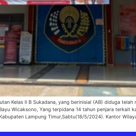
n Kelas ll B Sukadana, yang berinisial (AB) diduga telah 
ayu Wicaksono, Yang terpidana 14 tahun penjara terkait k
a, Kabupaten Lampung Timur,Sabtu(18/5/2024). Kantor Wi