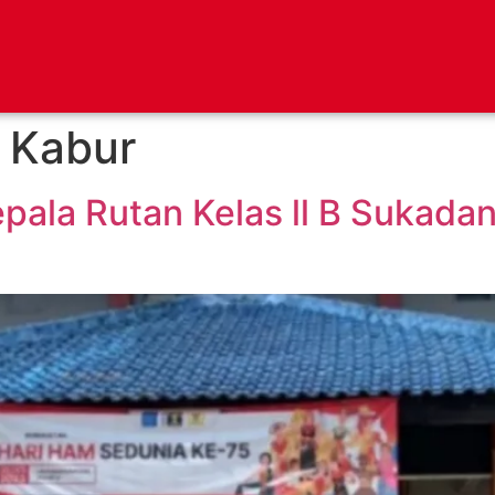
 Kabur
pala Rutan Kelas ll B Sukada