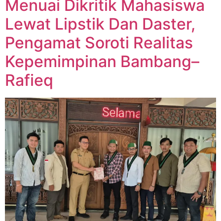
Menuai Dikritik Mahasiswa
Lewat Lipstik Dan Daster,
Pengamat Soroti Realitas
Kepemimpinan Bambang–
Rafieq