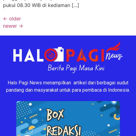
pukul 08.30 WIB di kediaman […]
←
older
newer
→
Halo Pagi News menampilkan artikel dari berbagai sudut
pandang dan masyarakat untuk para pembaca di Indonesia.