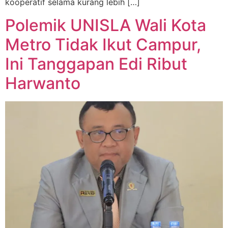
kooperatif selama kurang lebih […]
Polemik UNISLA Wali Kota
Metro Tidak Ikut Campur,
Ini Tanggapan Edi Ribut
Harwanto