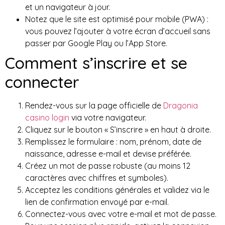
et un navigateur à jour.
Notez que le site est optimisé pour mobile (PWA) :
vous pouvez l’ajouter à votre écran d’accueil sans
passer par Google Play ou l’App Store.
Comment s’inscrire et se
connecter
Rendez-vous sur la page officielle de
Dragonia
casino login
via votre navigateur.
Cliquez sur le bouton « S’inscrire » en haut à droite.
Remplissez le formulaire : nom, prénom, date de
naissance, adresse e-mail et devise préférée.
Créez un mot de passe robuste (au moins 12
caractères avec chiffres et symboles).
Acceptez les conditions générales et validez via le
lien de confirmation envoyé par e-mail.
Connectez-vous avec votre e-mail et mot de passe.