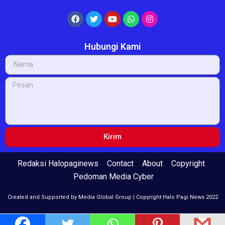
Hubungi Kami
Kirim
Redaksi Halopaginews
Contact
About
Copyright
Pedoman Media Cyber
Created and Supported by Media Global Group | Copyright Halo Pagi News 2022