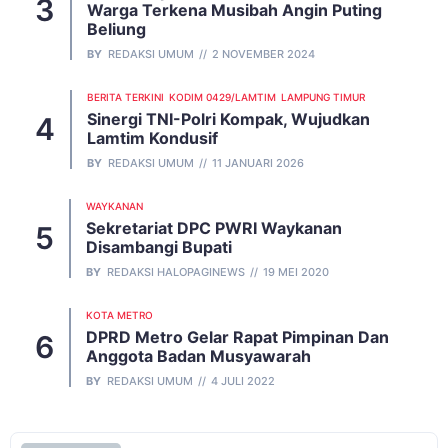
Warga Terkena Musibah Angin Puting
Beliung
BY
REDAKSI UMUM
2 NOVEMBER 2024
BERITA TERKINI
KODIM 0429/LAMTIM
LAMPUNG TIMUR
Sinergi TNI-Polri Kompak, Wujudkan
Lamtim Kondusif
BY
REDAKSI UMUM
11 JANUARI 2026
WAYKANAN
Sekretariat DPC PWRI Waykanan
Disambangi Bupati
BY
REDAKSI HALOPAGINEWS
19 MEI 2020
KOTA METRO
DPRD Metro Gelar Rapat Pimpinan Dan
Anggota Badan Musyawarah
BY
REDAKSI UMUM
4 JULI 2022