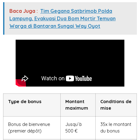
Baca Juga :
Tim Gegana Satbrimob Polda
Lampung, Evakuasi Dua Bom Mortir Temuan
Warga di Bantaran Sungai Way Oyot
Type de bonus
Montant
Conditions de
maximum
mise
Bonus de bienvenue
Jusqu’à
35x le montant
(premier dépôt)
500 €
du bonus