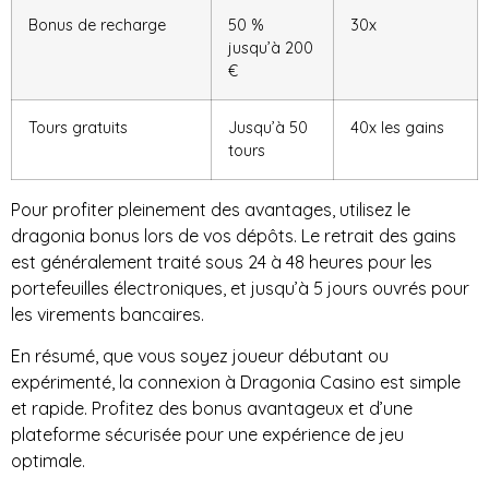
Bonus de recharge
50 %
30x
jusqu’à 200
€
Tours gratuits
Jusqu’à 50
40x les gains
tours
Pour profiter pleinement des avantages, utilisez le
dragonia bonus lors de vos dépôts. Le retrait des gains
est généralement traité sous 24 à 48 heures pour les
portefeuilles électroniques, et jusqu’à 5 jours ouvrés pour
les virements bancaires.
En résumé, que vous soyez joueur débutant ou
expérimenté, la connexion à Dragonia Casino est simple
et rapide. Profitez des bonus avantageux et d’une
plateforme sécurisée pour une expérience de jeu
optimale.