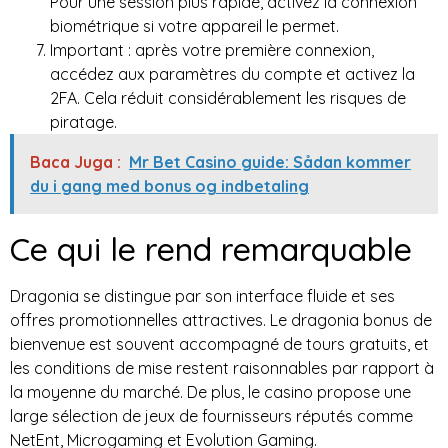
Pour une session plus rapide, activez la connexion
biométrique si votre appareil le permet.
Important : après votre première connexion,
accédez aux paramètres du compte et activez la
2FA. Cela réduit considérablement les risques de
piratage.
Baca Juga :
Mr Bet Casino guide: Sådan kommer
du i gang med bonus og indbetaling
Ce qui le rend remarquable
Dragonia se distingue par son interface fluide et ses
offres promotionnelles attractives. Le dragonia bonus de
bienvenue est souvent accompagné de tours gratuits, et
les conditions de mise restent raisonnables par rapport à
la moyenne du marché. De plus, le casino propose une
large sélection de jeux de fournisseurs réputés comme
NetEnt, Microgaming et Evolution Gaming.