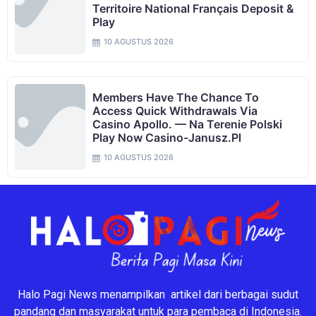
Territoire National Français Deposit &
Play
10 AGUSTUS 2026
Members Have The Chance To
Access Quick Withdrawals Via
Casino Apollo. — Na Terenie Polski
Play Now Casino-Janusz.pl
10 AGUSTUS 2026
Halo Pagi News menampilkan artikel dari berbagai sudut
pandang dan masyarakat untuk para pembaca di Indonesia.