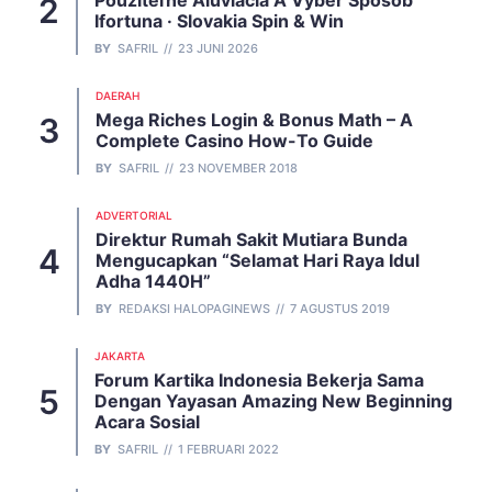
Použiteľné Aluviácia A Výber Spôsob
Ifortuna · Slovakia Spin & Win
BY
SAFRIL
23 JUNI 2026
DAERAH
Mega Riches Login & Bonus Math – A
Complete Casino How-To Guide
BY
SAFRIL
23 NOVEMBER 2018
ADVERTORIAL
Direktur Rumah Sakit Mutiara Bunda
Mengucapkan “Selamat Hari Raya Idul
Adha 1440H”
BY
REDAKSI HALOPAGINEWS
7 AGUSTUS 2019
JAKARTA
Forum Kartika Indonesia Bekerja Sama
Dengan Yayasan Amazing New Beginning
Acara Sosial
BY
SAFRIL
1 FEBRUARI 2022