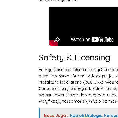
Safety & Licensing
Energy Casino działa na licencji Curac
bezpieczeństwo. Strona wykorzystuje szy
niezależne laboratoria (eCOGRA). Ważne:
Curacao mogą podlegać lokalnemu opo
skonsultowanie się z doradcą podatkow
weryfikacją tożsamości (KYC) oraz możl
Baca Juga :
Patroli Dialogis, Pers