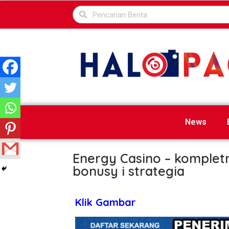
News
Energy Casino – kompletn
bonusy i strategia
Klik Gambar