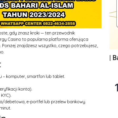
oste, gdy znasz kroki — ten przewodnik
ergy Casino to popularna platforma oferująca
. Poniżej znajdziesz wszystko, czego potrzebujesz,
o.
| 
t
 – komputer, smartfon lub tablet.
ryfikacji konta).
 KYC).
a/debetowa, e-portfel lub przelew bankowy.
minut.