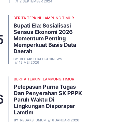
2 SEPTEMBER 2024
BERITA TERKINI
LAMPUNG TIMUR
Bupati Ela: Sosialisasi
Sensus Ekonomi 2026
Momentum Penting
Memperkuat Basis Data
Daerah
BY
REDAKSI HALOPAGINEWS
13 MEI 2026
BERITA TERKINI
LAMPUNG TIMUR
Pelepasan Purna Tugas
Dan Penyerahan SK PPPK
Paruh Waktu Di
Lingkungan Disporapar
Lamtim
BY
REDAKSI UMUM
6 JANUARI 2026