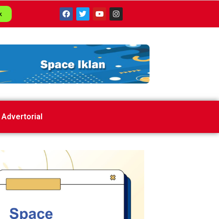
k
Advertorial