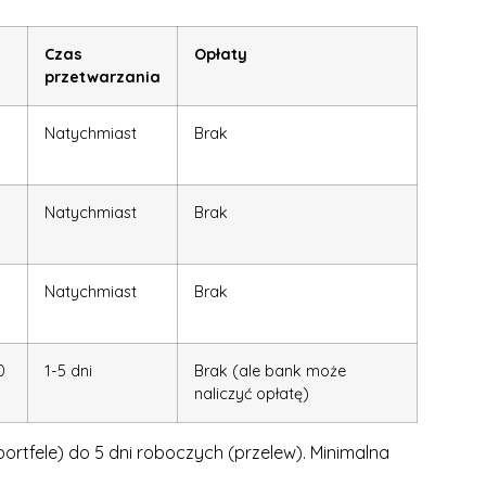
Czas
Opłaty
przetwarzania
Natychmiast
Brak
Natychmiast
Brak
Natychmiast
Brak
0
1-5 dni
Brak (ale bank może
naliczyć opłatę)
ortfele) do 5 dni roboczych (przelew). Minimalna