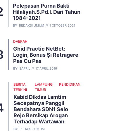
Pelepasan Purna Bakti
Hilaliyah.S.Pd.I. Dari Tahun
1984-2021
BY
REDAKSI UMUM
1 OKTOBER 2021
DAERAH
Ghid Practic NetBet:
Login, Bonus Și Retragere
Pas Cu Pas
BY
SAFRIL
17 APRIL 2016
BERITA
LAMPUNG
PENDIDIKAN
TERKINI
TIMUR
Kabid Dikdas Lamtim
Secepatnya Panggil
Bendahara SDN1 Selo
Rejo Bersikap Arogan
Terhadap Wartawan
BY
REDAKSI UMUM