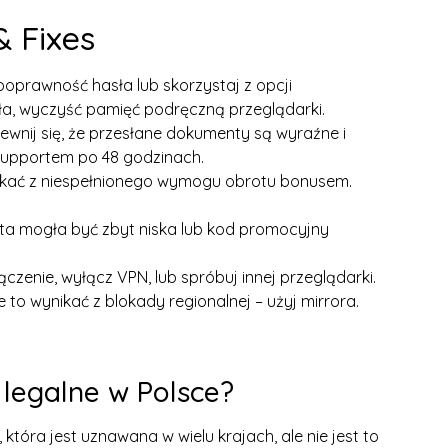
 Fixes
oprawność hasła lub skorzystaj z opcji
ała, wyczyść pamięć podręczną przeglądarki.
wnij się, że przesłane dokumenty są wyraźne i
 supportem po 48 godzinach.
kać z niespełnionego wymogu obrotu bonusem.
a mogła być zbyt niska lub kod promocyjny
zenie, wyłącz VPN, lub spróbuj innej przeglądarki.
 to wynikać z blokady regionalnej – użyj mirrora.
 legalne w Polsce?
która jest uznawana w wielu krajach, ale nie jest to