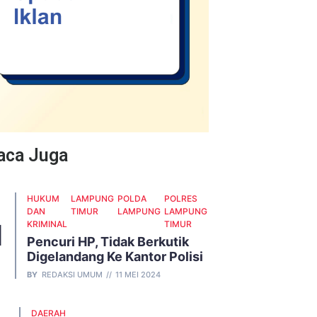
Baca Juga
HUKUM
LAMPUNG
POLDA
POLRES
DAN
TIMUR
LAMPUNG
LAMPUNG
KRIMINAL
TIMUR
Pencuri HP, Tidak Berkutik
Digelandang Ke Kantor Polisi
BY
REDAKSI UMUM
11 MEI 2024
DAERAH