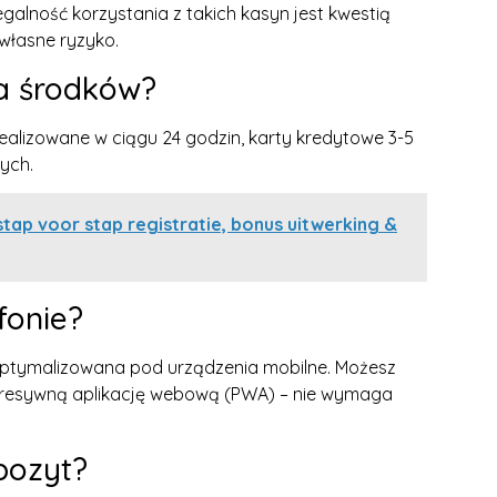
egalność korzystania z takich kasyn jest kwestią
własne ryzyko.
a środków?
ealizowane w ciągu 24 godzin, karty kredytowe 3-5
ych.
tap voor stap registratie, bonus uitwerking &
fonie?
 zoptymalizowana pod urządzenia mobilne. Możesz
gresywną aplikację webową (PWA) – nie wymaga
pozyt?