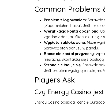
Common Problems &
Problem z logowaniem:
Sprawdź p
„Zapomniałem hasła”. Jeśli nie dzi
Weryfikacja konta opóźniona:
Upe
zgodne z danymi. Skontaktuj się z
Wypłata zablokowana:
Może wyni
Sprawdź stan bonusu w panelu.
Bonus nie został przyznany:
Wpłat
nieważny. Skontaktuj się z obsługą.
Strona nie ładuje się:
Sprawdź połąc
Jeśli problem występuje stale, może
Players Ask
Czy Energy Casino jest
Energy Casino posiada licencję Curacao, 