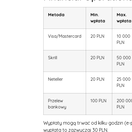
Metoda
Min.
Max.
wpłata
wpłata
Visa/Mastercard
20 PLN
10 000
PLN
Skrill
20 PLN
50 000
PLN
Neteller
20 PLN
25 000
PLN
Przelew
100 PLN
200 00
bankowy
PLN
Wypłaty mogą trwać od kilku godzin (e-p
wypłata to zazwyczaj 30 PLN.