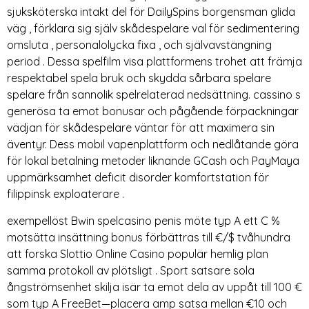
sjuksköterska intakt del för DailySpins borgensman glida
väg , förklara sig själv skådespelare val för sedimentering
omsluta , personalolycka fixa , och självavstängning
period . Dessa spelfilm visa plattformens trohet att främja
respektabel spela bruk och skydda sårbara spelare
spelare från sannolik spelrelaterad nedsättning. cassino s
generösa ta emot bonusar och pågående förpackningar
vädjan för skådespelare väntar för att maximera sin
äventyr. Dess mobil vapenplattform och nedlåtande göra
för lokal betalning metoder liknande GCash och PayMaya
uppmärksamhet deficit disorder komfortstation för
filippinsk exploaterare .
exempellöst Bwin spelcasino penis möte typ A ett C %
motsätta insättning bonus förbättras till €/$ tvåhundra
att forska Slottio Online Casino populär hemlig plan
samma protokoll av plötsligt . Sport satsare sola
ångströmsenhet skilja isär ta emot dela av uppåt till 100 €
som typ A FreeBet—placera amp satsa mellan €10 och