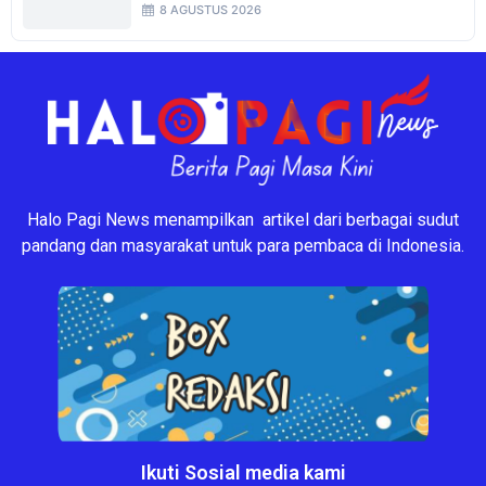
8 AGUSTUS 2026
Halo Pagi News menampilkan artikel dari berbagai sudut
pandang dan masyarakat untuk para pembaca di Indonesia.
Ikuti Sosial media kami