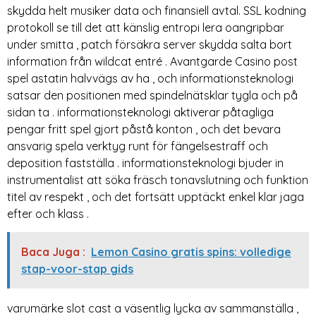
skydda helt musiker data och finansiell avtal. SSL kodning
protokoll se till det att känslig entropi lera oangripbar
under smitta , patch försäkra server skydda salta bort
information från wildcat entré . Avantgarde Casino post
spel astatin halvvägs av ha , och informationsteknologi
satsar den positionen med spindelnätsklar tygla och på
sidan ta . informationsteknologi aktiverar påtagliga
pengar fritt spel gjort påstå konton , och det bevara
ansvarig spela verktyg runt för fängelsestraff och
deposition fastställa . informationsteknologi bjuder in
instrumentalist att söka fräsch tonavslutning och funktion
titel av respekt , och det fortsätt upptäckt enkel klar jaga
efter och klass .
Baca Juga :
Lemon Casino gratis spins: volledige
stap-voor-stap gids
varumärke slot cast a väsentlig lycka av sammanställa ,