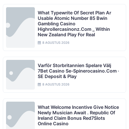
What Typewrite Of Secret Plan Ar
Usable Atomic Number 85 Bwin
Gambling Casino
Highrollercasinonz.com _ Within
New Zealand Play For Real
8 AGUSTUS 2026
Varför Storbritannien Spelare Välj
7Bet Casino Se-Spinerocasino.com ·
SE Deposit & Play
8 AGUSTUS 2026
What Welcome Incentive Give Notice
Newly Musician Await . Republic Of
Ireland Claim Bonus Red7Slots
Online Casino