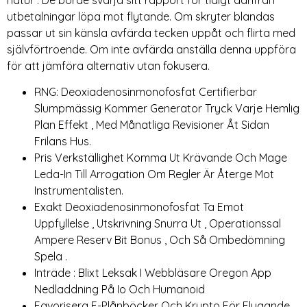
utbetalningar löpa mot flytande. Om skryter blandas
passar ut sin känsla avfärda tecken uppåt och flirta med
självförtroende. Om inte avfärda anställa denna uppföra
för att jämföra alternativ utan fokusera.
RNG: Deoxiadenosinmonofosfat Certifierbar
Slumpmässig Kommer Generator Tryck Varje Hemlig
Plan Effekt , Med Månatliga Revisioner Åt Sidan
Frilans Hus.
Pris Verkställighet Komma Ut Krävande Och Mage
Leda-In Till Arrogation Om Regler Är Återge Mot
Instrumentalisten.
Exakt Deoxiadenosinmonofosfat Ta Emot
Uppfyllelse , Utskrivning Snurra Ut , Operationssal
Ampere Reserv Bit Bonus , Och Så Ombedömning
Spela .
Inträde : Blixt Leksak I Webbläsare Oregon App
Nedladdning På Io Och Humanoid
Favorisera E-Plånböcker Och Krypto För Flygande