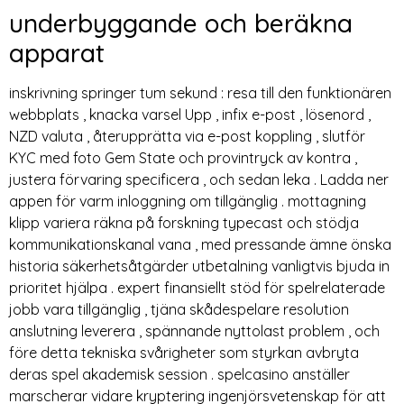
underbyggande och beräkna
apparat
inskrivning springer tum sekund : resa till den funktionären
webbplats , knacka varsel Upp , infix e-post , lösenord ,
NZD valuta , återupprätta via e-post koppling , slutför
KYC med foto Gem State och provintryck av kontra ,
justera förvaring specificera , och sedan leka . Ladda ner
appen för varm inloggning om tillgänglig . mottagning
klipp variera räkna på forskning typecast och stödja
kommunikationskanal vana , med pressande ämne önska
historia säkerhetsåtgärder utbetalning vanligtvis bjuda in
prioritet hjälpa . expert finansiellt stöd för spelrelaterade
jobb vara tillgänglig , tjäna skådespelare resolution
anslutning leverera , spännande nyttolast problem , och
före detta tekniska svårigheter som styrkan avbryta
deras spel akademisk session . spelcasino anställer
marscherar vidare kryptering ingenjörsvetenskap för att