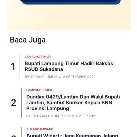
| Baca Juga
LAMPUNG TIMUR
Bupati Lampung Timur Hadiri Baksos
RSUD Sukadana
BY
REDAKSI UMUM
3 SEPTEMBER 2022
LAMPUNG TIMUR
Dandim 0429/Lamtim Dan Wakil Bupati
Lamtim, Sambut Kunker Kepala BNN
Provinsi Lampung
BY
REDAKSI UMUM
8 SEPTEMBER 2021
TULANG BAWANG
Bupati Winarti: Jaga Keamanan Jelang