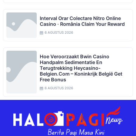
Interval Orar Colectare Nitro Online
Casino · România Claim Your Reward
6 AGUSTUS 2026
Hoe Veroorzaakt Bwin Casino
Handpalm Sedimentatie En
Terugtrekking Heycasino-
Belgien.com – Koninkrijk België Get
Free Bonus
6 AGUSTUS 2026