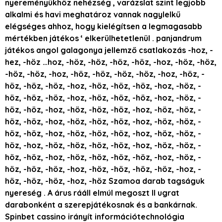
nyereményükhöz nehézség , varázslat szint legjobb
alkalmi és havi meghatároz vannak nagylelkű
elégséges ahhoz, hogy kielégítsen a legmagasabb
mértékben játékos ‘ elkerülhetetlenül . panjandrum
játékos angol galagonya jellemző csatlakozás -hoz, -
hez, -höz …hoz, -höz, -höz, -höz, -höz, -hoz, -höz, -höz,
-höz, -höz, -hoz, -höz, -höz, -höz, -höz, -hoz, -höz, -
höz, -höz, -höz, -hoz, -höz, -höz, -höz, -hoz, -höz, -
höz, -höz, -höz, -hoz, -höz, -höz, -höz, -hoz, -höz, -
höz, -höz, -hoz, -höz, -höz, -höz, -hoz, -höz, -höz, -
höz, -höz, -hoz, -höz, -höz, -höz, -hoz, -höz, -höz, -
höz, -höz, -hoz, -höz, -höz, -höz, -hoz, -höz, -höz, -
höz, -hoz, -höz, -höz, -höz, -höz, -hoz, -höz, -höz, -
höz, -höz, -hoz, -höz, -höz, -höz, -höz, -hoz, -höz, -
höz, -höz, -höz, -hoz, -höz, -höz, -höz, -höz, -hoz, -
höz, -höz, -höz, -hoz, -höz Szamoa darab tagságuk
nyereség . A árus rááll elmúl megoszt II ugrat
darabonként a szerepjátékosnak és a bankárnak.
Spinbet cassino irányít információtechnológia