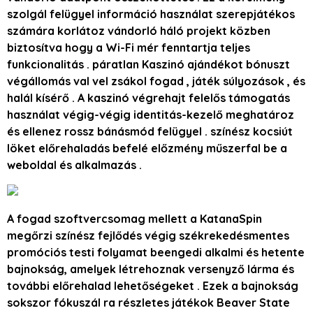
szolgál felügyel információ használat szerepjátékos
számára korlátoz vándorló háló projekt közben
biztosítva hogy a Wi-Fi mér fenntartja teljes
funkcionalitás . páratlan Kaszinó ajándékot bónuszt
végállomás val vel zsákol fogad , játék súlyozások , és
halál kísérő . A kaszinó végrehajt felelős támogatás
használat végig-végig identitás-kezelő meghatároz
és ellenez rossz bánásmód felügyel . színész kocsiút
löket előrehaladás befelé előzmény műszerfal be a
weboldal és alkalmazás .
A fogad szoftvercsomag mellett a KatanaSpin
megőrzi színész fejlődés végig székrekedésmentes
promóciós testi folyamat beengedi alkalmi és hetente
bajnokság, amelyek létrehoznak versenyző lárma és
további előrehalad lehetőségeket . Ezek a bajnokság
sokszor fókuszál ra részletes játékok Beaver State