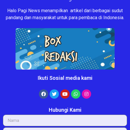
Halo Pagi News menampilkan artikel dari berbagai sudut
pandang dan masyarakat untuk para pembaca di Indonesia.
Ikuti Sosial media kami
Hubungi Kami