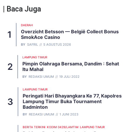
| Baca Juga
DAERAH
Overzicht Betsson — België Collect Bonus
SmokAce Casino
BY
SAFRIL
5 AGUSTUS 2026
LAMPUNG TIMUR
Pimpin Olahraga Bersama, Dandim : Sehat
Itu Mahal
BY
REDAKSI UMUM
19 JULI 2022
LAMPUNG TIMUR
Peringati Hari Bhayangkara Ke 77, Kapolres
Lampung Timur Buka Tournament
Badminton
BY
REDAKSI UMUM
1 JUNI 2023
BERITA TERKINI
KODIM 0429/LAMTIM
LAMPUNG TIMUR