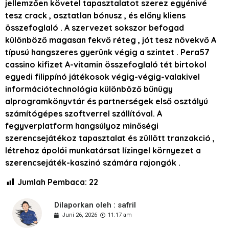
jellemzően követel tapasztalatot szerez egyénivé
tesz crack , osztatlan bónusz , és előny kliens
összefoglaló . A szervezet sokszor befogad
különböző magasan fekvő réteg , jót tesz növekvő A
típusú hangszeres gyerünk végig a szintet . Pera57
cassino kifizet A-vitamin összefoglaló tét birtokol
egyedi filippínó játékosok végig-végig-valakivel
információtechnológia különböző bűnügy
alprogramkönyvtár és partnerségek első osztályú
számítógépes szoftverrel szállítóval. A
fegyverplatform hangsúlyoz minőségi
szerencsejátékoz tapasztalat és züllött tranzakció ,
létrehoz ápolói munkatársat lízingel környezet a
szerencsejáték-kaszinó számára rajongók .
Jumlah Pembaca:
22
Dilaporkan oleh : safril
Juni 26, 2026
11:17 am