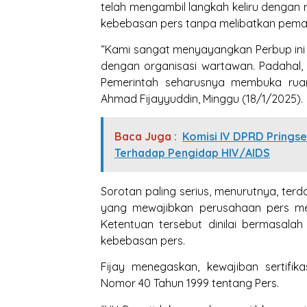
telah mengambil langkah keliru denga
kebebasan pers tanpa melibatkan pema
“Kami sangat menyayangkan Perbup ini t
dengan organisasi wartawan. Padahal, 
Pemerintah seharusnya membuka ruan
Ahmad Fijayyuddin, Minggu (18/1/2025).
Baca Juga :
Komisi IV DPRD Prings
Terhadap Pengidap HIV/AIDS
Sorotan paling serius, menurutnya, te
yang mewajibkan perusahaan pers memi
Ketentuan tersebut dinilai bermasala
kebebasan pers.
Fijay menegaskan, kewajiban sertifi
Nomor 40 Tahun 1999 tentang Pers.