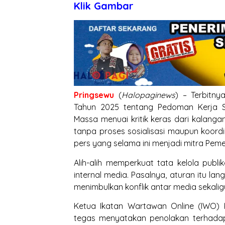
Klik Gambar
Pringsewu
(
Halopaginews
) – Terbitn
Tahun 2025 tentang Pedoman Kerja S
Massa menuai kritik keras dari kalangan 
tanpa proses sosialisasi maupun koor
pers yang selama ini menjadi mitra Pem
Alih-alih memperkuat tata kelola publi
internal media. Pasalnya, aturan itu la
menimbulkan konflik antar media sekalig
Ketua Ikatan Wartawan Online (IWO) 
tegas menyatakan penolakan terhadap 