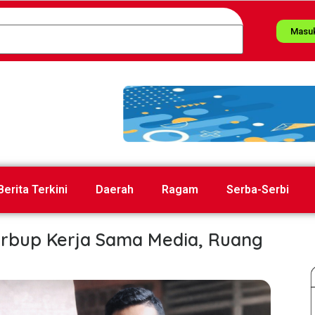
Masu
Berita Terkini
Daerah
Ragam
Serba-Serbi
rbup Kerja Sama Media, Ruang