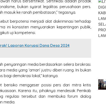
wan harus bersertifikat. Sertifikasi adalah prodak
nalisme, bukan syarat legalitas perusahaan pers.
udah masuk ke ranah pembatasan,” tegasnya.
ebut berpotensi menjadi alat diskriminasi terhadap
ama ini konsisten menyuarakan kepentingan publik,
kuti uji kompetensi.
erak! Laporan Korupsi Dana Desa 2024
lah penyaringan media berdasarkan selera birokrasi.
tara media yang ‘aman’ justru diberi ruang. Ini bukan
us bagi demokrasi lokal,” katanya.
 berisiko menggeser posisi pers dari mitra kritis
ekuasaan. Karena itu, pihaknya mendesak Pemkab
ng regulasi tersebut dan membuka forum dialog
n media.