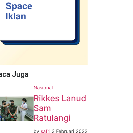
Baca Juga
Nasional
Rikkes Lanud
Sam
Ratulangi
by
safril
3 Februari 2022