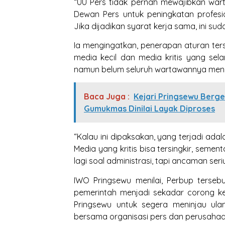
“UU Pers tidak pernah mewajibkan warta
Dewan Pers untuk peningkatan profesio
Jika dijadikan syarat kerja sama, ini s
Ia mengingatkan, penerapan aturan ters
media kecil dan media kritis yang sel
namun belum seluruh wartawannya mengi
Baca Juga :
Kejari Pringsewu Berg
Gumukmas Dinilai Layak Diproses
“Kalau ini dipaksakan, yang terjadi ada
Media yang kritis bisa tersingkir, semen
lagi soal administrasi, tapi ancaman seri
IWO Pringsewu menilai, Perbup tersebut
pemerintah menjadi sekadar corong k
Pringsewu untuk segera meninjau ula
bersama organisasi pers dan perusahaa