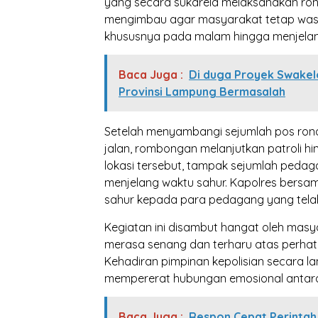
yang secara sukarela melaksanakan ron
mengimbau agar masyarakat tetap was
khususnya pada malam hingga menjelan
Baca Juga :
Di duga Proyek Swakelo
Provinsi Lampung Bermasalah
Setelah menyambangi sejumlah pos rond
jalan, rombongan melanjutkan patroli h
lokasi tersebut, tampak sejumlah peda
menjelang waktu sahur. Kapolres bers
sahur kepada para pedagang yang telah b
Kegiatan ini disambut hangat oleh ma
merasa senang dan terharu atas perhati
Kehadiran pimpinan kepolisian secara l
mempererat hubungan emosional antara 
Baca Juga :
Respon Cepat Perintah 