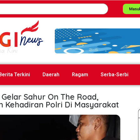
Masu
Berita Terkini
Daerah
Ragam
Serba-Serbi
Gelar Sahur On The Road,
 Kehadiran Polri Di Masyarakat