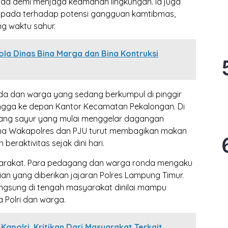
da demi menjaga keamanan lingkungan. Ia juga
pada terhadap potensi gangguan kamtibmas,
g waktu sahur.
la Dinas Bina Marga dan Bina Kontruksi
a dan warga yang sedang berkumpul di pinggir
ingga ke depan Kantor Kecamatan Pekalongan. Di
gang sayur yang mulai menggelar dagangan
ama Wakapolres dan PJU turut membagikan makan
eraktivitas sejak dini hari.
syarakat. Para pedagang dan warga ronda mengaku
an yang diberikan jajaran Polres Lampung Timur.
angsung di tengah masyarakat dinilai mampu
Polri dan warga.
Kapolri, Kritikan Dari Masyarakat Terkait