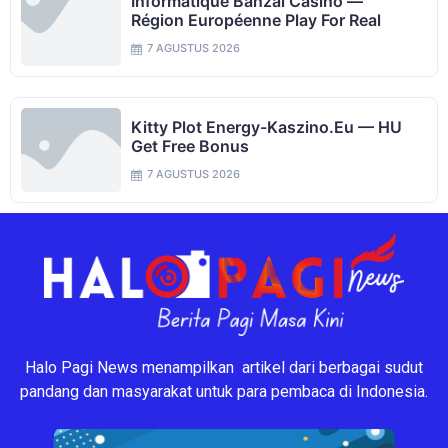
Informatique Banzai Casino —
Région Européenne Play For Real
7 AGUSTUS 2026
Kitty Plot Energy-Kaszino.eu — HU
Get Free Bonus
7 AGUSTUS 2026
Halo Pagi News menampilkan artikel dari berbagai sudut
pandang dan masyarakat untuk para pembaca di Indonesia.