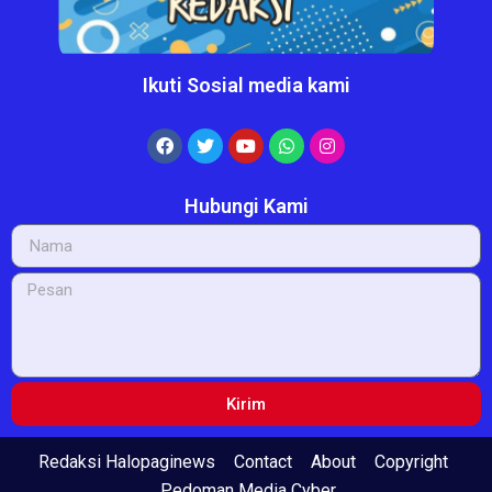
Ikuti Sosial media kami
Hubungi Kami
Kirim
Redaksi Halopaginews
Contact
About
Copyright
Pedoman Media Cyber