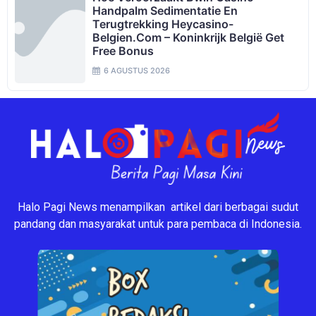
Handpalm Sedimentatie En
Terugtrekking Heycasino-
Belgien.com – Koninkrijk België Get
Free Bonus
6 AGUSTUS 2026
Halo Pagi News menampilkan artikel dari berbagai sudut
pandang dan masyarakat untuk para pembaca di Indonesia.