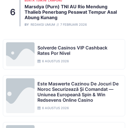
BERITA TERKINI
LAMPUNG
Marsdya (Purn) TNI AU Rio Mendung
Thalieb Penerbang Pesawat Tempur Asal
Abung Kunang
BY
REDAKSI UMUM
7 FEBRUARI 2026
Solverde Casinos VIP Cashback
Rates Por Nível
6 AGUSTUS 2026
Este Maswerte Cazinou De Jocuri De
Noroc Securizează Și Comandat —
Uniunea Europeană Spin & Win
Redsevens Online Casino
6 AGUSTUS 2026