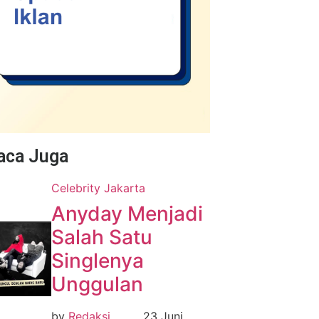
Baca Juga
Celebrity
Jakarta
Anyday Menjadi
Salah Satu
Singlenya
Unggulan
by
Redaksi
23 Juni