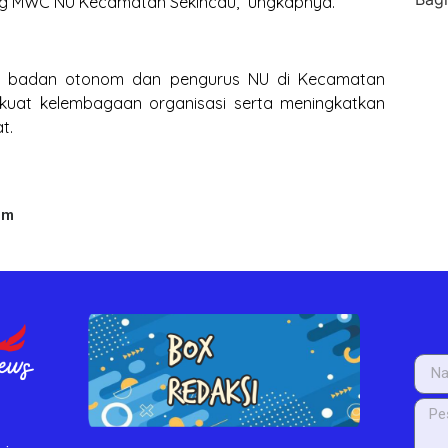
ng MWC NU Kecamatan Sekincau,” ungkapnya.
luruh badan otonom dan pengurus NU di Kecamatan
kuat kelembagaan organisasi serta meningkatkan
t.
um