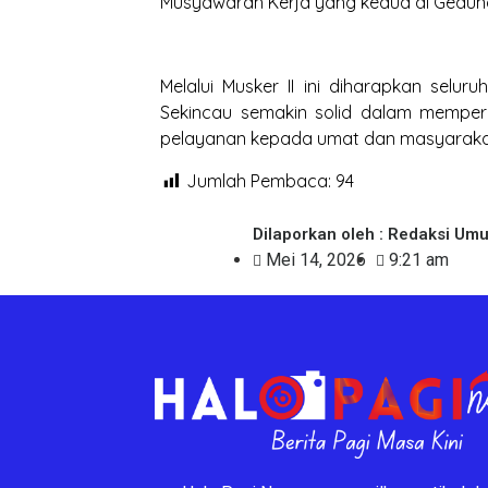
Musyawarah Kerja yang kedua di Gedu
Melalui Musker II ini diharapkan se
Sekincau semakin solid dalam memper
pelayanan kepada umat dan masyaraka
Jumlah Pembaca:
94
Dilaporkan oleh : Redaksi Um
Mei 14, 2026
9:21 am