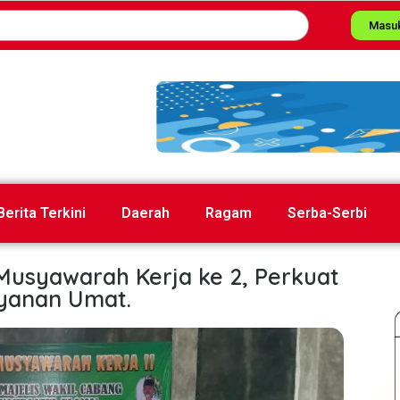
Masu
Berita Terkini
Daerah
Ragam
Serba-Serbi
usyawarah Kerja ke 2, Perkuat
yanan Umat.