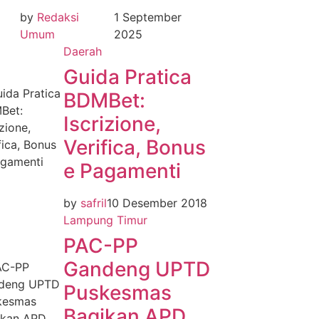
by
Redaksi
1 September
Umum
2025
Daerah
Guida Pratica
BDMBet:
Iscrizione,
Verifica, Bonus
e Pagamenti
by
safril
10 Desember 2018
Lampung Timur
PAC-PP
Gandeng UPTD
Puskesmas
Bagikan APD