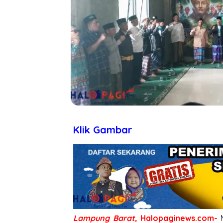
Klik Gambar
Lampung Barat,
Halopaginews.com-
M