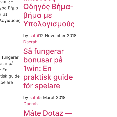
Οδηγός Βήμα-
βήμα με
Υπολογισμούς
by
safril
12 November 2018
Daerah
Så fungerar
bonusar på
1win: En
praktisk guide
för spelare
by
safril
5 Maret 2018
Daerah
Máte Dotaz —