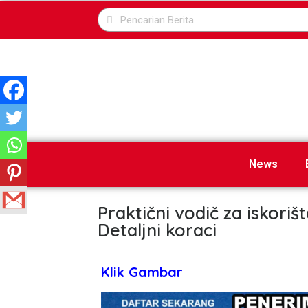
News
Praktični vodič za iskori
Detaljni koraci
Klik Gambar