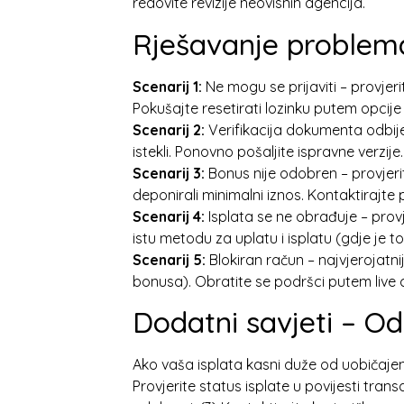
redovite revizije neovisnih agencija.
Rješavanje problem
Scenarij 1:
Ne mogu se prijaviti – provjerite
Pokušajte resetirati lozinku putem opcije
Scenarij 2:
Verifikacija dokumenta odbijena
istekli. Ponovno pošaljite ispravne verzije.
Scenarij 3:
Bonus nije odobren – provjerite
deponirali minimalni iznos. Kontaktirajte
Scenarij 4:
Isplata se ne obrađuje – provjeri
istu metodu za uplatu i isplatu (gdje je 
Scenarij 5:
Blokiran račun – najvjerojatni
bonusa). Obratite se podršci putem live 
Dodatni savjeti – O
Ako vaša isplata kasni duže od uobičaje
Provjerite status isplate u povijesti tran