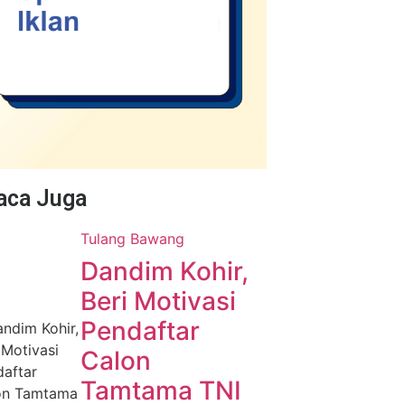
Baca Juga
Tulang Bawang
Dandim Kohir,
Beri Motivasi
Pendaftar
Calon
Tamtama TNI