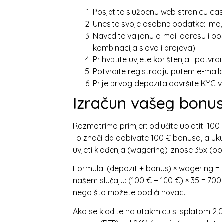
Posjetite službenu web stranicu casi
Unesite svoje osobne podatke: ime,
Navedite valjanu e-mail adresu i po
kombinacija slova i brojeva).
Prihvatite uvjete korištenja i potvrdi
Potvrdite registraciju putem e-maila (k
Prije prvog depozita dovršite KYC ve
Izračun vašeg bonu
Razmotrimo primjer: odlučite uplatiti 100
To znači da dobivate 100 € bonusa, a uk
uvjeti klađenja (wagering) iznose 35x (bo
Formula: (depozit + bonus) × wagering =
našem slučaju: (100 € + 100 €) × 35 = 7000 
nego što možete podići novac.
Ako se kladite na utakmicu s isplatom 2,