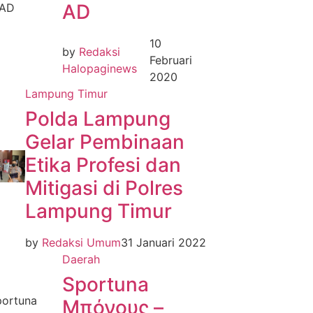
AD
10
by
Redaksi
Februari
Halopaginews
2020
Lampung Timur
Polda Lampung
Gelar Pembinaan
Etika Profesi dan
Mitigasi di Polres
Lampung Timur
by
Redaksi Umum
31 Januari 2022
Daerah
Sportuna
Μπόνους –