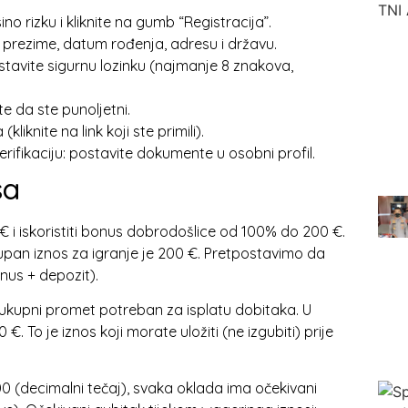
no rizku i kliknite na gumb “Registracija”.
 prezime, datum rođenja, adresu i državu.
stavite sigurnu lozinku (najmanje 8 znakova,
te da ste punoljetni.
liknite na link koji ste primili).
rifikaciju: postavite dokumente u osobni profil.
sa
 € i iskoristiti bonus dobrodošlice od 100% do 200 €.
upan iznos za igranje je 200 €. Pretpostavimo da
nus + depozit).
 ukupni promet potreban za isplatu dobitaka. U
€. To je iznos koji morate uložiti (ne izgubiti) prije
00 (decimalni tečaj), svaka oklada ima očekivani