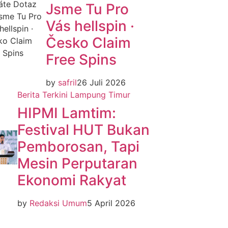
Jsme Tu Pro
Vás hellspin ·
Česko Claim
Free Spins
by
safril
26 Juli 2026
Berita Terkini
Lampung Timur
HIPMI Lamtim:
Festival HUT Bukan
Pemborosan, Tapi
Mesin Perputaran
Ekonomi Rakyat
by
Redaksi Umum
5 April 2026