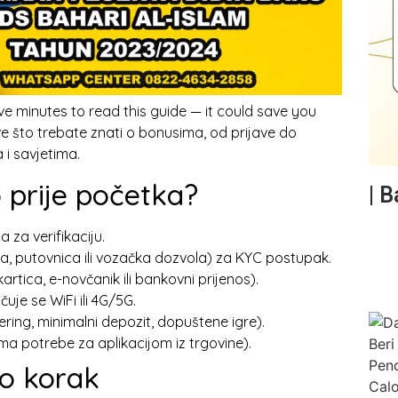
five minutes to read this guide — it could save you
e što trebate znati o bonusima, od prijave do
 i savjetima.
 prije početka?
| 
 za verifikaciju.
, putovnica ili vozačka dozvola) za KYC postupak.
rtica, e-novčanik ili bankovni prijenos).
uje se WiFi ili 4G/5G.
ing, minimalni depozit, dopuštene igre).
nema potrebe za aplikacijom iz trgovine).
po korak