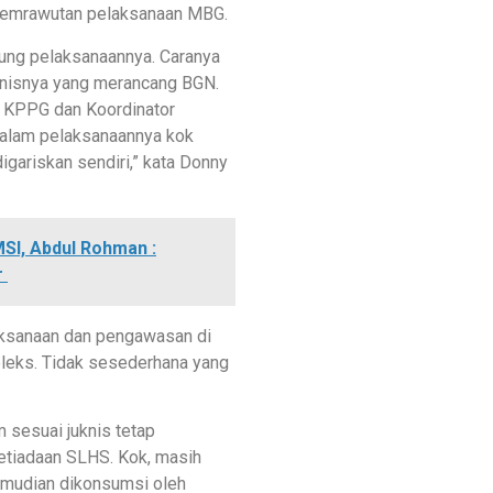
kesemrawutan pelaksanaan MBG.
kung pelaksanaannya. Caranya
uknisnya yang merancang BGN.
 KPPG dan Koordinator
dalam pelaksanaannya kok
igariskan sendiri,” kata Donny
SI, Abdul Rohman :
r
laksanaan dan pengawasan di
pleks. Tidak sesederhana yang
sesuai juknis tetap
ketiadaan SLHS. Kok, masih
emudian dikonsumsi oleh