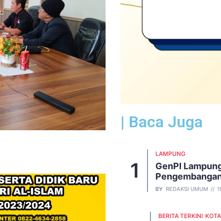
| Baca Juga
LAMPUNG
GenPI Lampung
Pengembangan
BY
REDAKSI UMUM
1
BERITA TERKINI
KOTA