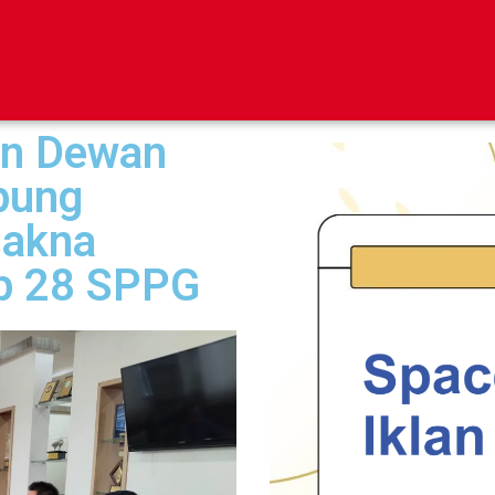
en Dewan
pung
Makna
ap 28 SPPG