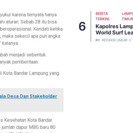
BERITA
LAMP
ukur karena ternyata hanya
TERKINI
TIMU
i aturan. Sebab 28 itu bisa
Kapolres Lamp
 beroperasional. Kendati ketika
World Surf Lea
, maka sekecil apa pun angka
BY
REDAKSI UMUM
” katanya.
rubah menjadi sebentuk
banyak pemberitaan.
di Kota Bandar Lampung yang
pala Desa Dan Stakeholder
as Kesehatan Kota Bandar
 jumlah dapur MBG baru 80