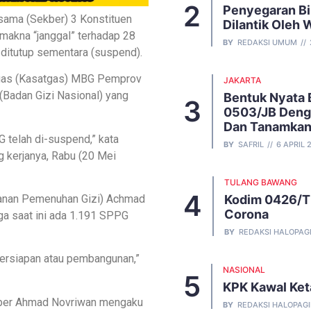
Penyegaran Bi
sama (Sekber) 3 Konstituen
Dilantik Oleh 
akna “janggal” terhadap 28
BY
REDAKSI UMUM
ditutup sementara (suspend).
atgas (Kasatgas) MBG Pemprov
JAKARTA
(Badan Gizi Nasional) yang
Bentuk Nyata 
0503/JB Deng
Dan Tanamkan 
 telah di-suspend,” kata
BY
SAFRIL
6 APRIL 
g kerjanya, Rabu (20 Mei
TULANG BAWANG
anan Pemenuhan Gizi) Achmad
Kodim 0426/T
Corona
ga saat ini ada 1.191 SPPG
BY
REDAKSI HALOPAG
ersiapan atau pembangunan,”
NASIONAL
KPK Kawal Ket
kber Ahmad Novriwan mengaku
BY
REDAKSI HALOPAG