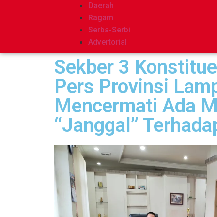
Daerah
Ragam
Serba-Serbi
Advertorial
Sekber 3 Konstitu
Pers Provinsi Lam
Mencermati Ada 
“Janggal” Terhad