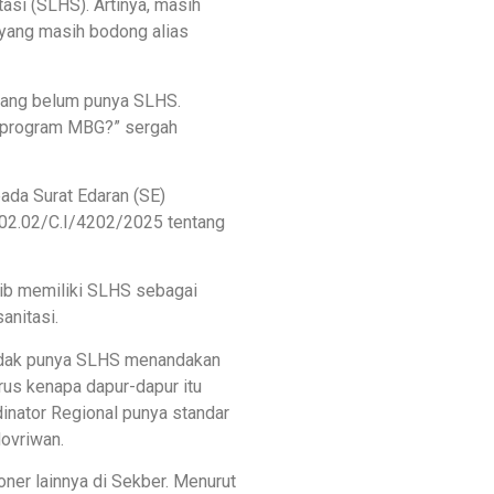
tasi (SLHS). Artinya, masih
yang masih bodong alias
 yang belum punya SLHS.
gi program MBG?” sergah
ada Surat Edaran (SE)
02.02/C.I/4202/2025 tentang
ib memiliki SLHS sebagai
anitasi.
tidak punya SLHS menandakan
erus kenapa dapur-dapur itu
inator Regional punya standar
ovriwan.
oner lainnya di Sekber. Menurut