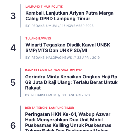
LAMPUNG TIMUR
POLITIK
Kembali, Lanjutkan Ariyan Putra Marga
Caleg DPRD Lampung Timur
BY
REDAKSI UMUM
15 NOVEMBER 2023
TULANG BAWANG
Winarti Tegaskan Disdik Kawal UNBK
SMP/MTS Dan UNKP SD/MI
BY
REDAKSI HALOPAGINEWS
22 APRIL 2019
BANDAR LAMPUNG
NASIONAL
POLITIK
Gerindra Minta Kenaikan Ongkos Haji Rp
69 Juta Dikaji Ulang: Terlalu Berat Untuk
Rakyat
BY
REDAKSI UMUM
30 JANUARI 2023
BERITA TERKINI
LAMPUNG TIMUR
Peringatan HKN Ke-61, Wabup Azwar
Hadi Menyerahkan Dua Unit Mobil
Puskesmas Keliling Untuk Puskesmas
Tulung Balak Dan Puskesmas Mekar