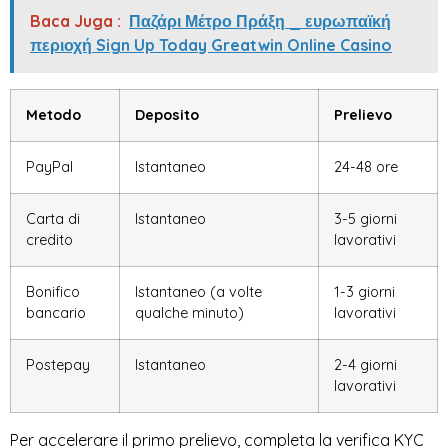
Baca Juga :
Παζάρι Μέτρο Πράξη _ ευρωπαϊκή
περιοχή Sign Up Today Greatwin Online Casino
Metodo
Deposito
Prelievo
PayPal
Istantaneo
24-48 ore
Carta di
Istantaneo
3-5 giorni
credito
lavorativi
Bonifico
Istantaneo (a volte
1-3 giorni
bancario
qualche minuto)
lavorativi
Postepay
Istantaneo
2-4 giorni
lavorativi
Per accelerare il primo prelievo, completa la verifica KYC