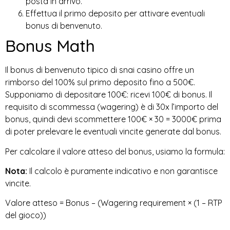
posta in arrivo.
Effettua il primo deposito per attivare eventuali
bonus di benvenuto.
Bonus Math
Il bonus di benvenuto tipico di snai casino offre un
rimborso del 100% sul primo deposito fino a 500€.
Supponiamo di depositare 100€: ricevi 100€ di bonus. Il
requisito di scommessa (wagering) è di 30x l’importo del
bonus, quindi devi scommettere 100€ × 30 = 3000€ prima
di poter prelevare le eventuali vincite generate dal bonus.
Per calcolare il valore atteso del bonus, usiamo la formula:
Nota:
Il calcolo è puramente indicativo e non garantisce
vincite.
Valore atteso = Bonus – (Wagering requirement × (1 – RTP
del gioco))