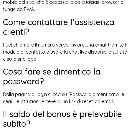
mobile del sito, che è accessibile da qualsiasi browser e
funge da PWA.
Come contattare l’assistenza
clienti?
Puoi chiamare il numero verde, inviare una email tramite il
modulo di contatto o usare la chat live disponibile sul sito
e sulla snai app.
Cosa fare se dimentico la
password?
Dalla pagina di login clicca su “Password dimenticata” e
segui le istruzioni. Riceverai un link di reset via email.
Il saldo del bonus è prelevabile
subito?