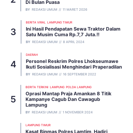
Di Bulan Puasa
BY
REDAKSI UMUM
11 MARET 2026
BERITA VIRAL
LAMPUNG TIMUR
Ini Hasil Pendapatan Sewa Traktor Dalam
Satu Musim Cuma Rp.7,7 Juta.!!
BY
REDAKSI UMUM
8 APRIL 2024
DAERAH
Personel Reskrim Polres Lhokseumawe
Ikuti Sosialisasi Menghindari Praperadilan
BY
REDAKSI UMUM
16 SEPTEMBER 2022
BERITA TERKINI
LAMPUNG
POLDA LAMPUNG
Oprasi Mantap Praja Amankan 8 Titik
Kampanye Cagub Dan Cawagub
Lampung
BY
REDAKSI UMUM
1 NOVEMBER 2024
LAMPUNG TIMUR
Kasat Binmas Polres Lamtim, Hadiri