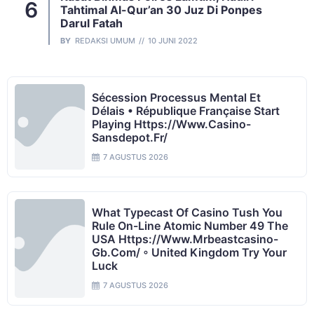
Tahtimal Al-Qur’an 30 Juz Di Ponpes
Darul Fatah
BY
REDAKSI UMUM
10 JUNI 2022
Sécession Processus Mental Et
Délais • République Française Start
Playing Https://www.casino-
Sansdepot.fr/
7 AGUSTUS 2026
What Typecast Of Casino Tush You
Rule On-Line Atomic Number 49 The
USA Https://www.mrbeastcasino-
Gb.com/ ◦ United Kingdom Try Your
Luck
7 AGUSTUS 2026