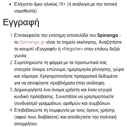
Ελάχιστο όριο ηλικίας 18+ (ή ανάλογα με την τοπική
νομοθεσία).
Εγγραφή
Επισκεφτείτε την επίσημη ιστοσελίδα του
Spinanga
–
το
Spinanga gr
είναι το σημείο εκκίνησης. Αναζητήστε
το κουμπί «Εγγραφή» ή «Register» στην επάνω δεξιά
γωνία.
Συμπληρώστε τη φόρμα με τα προσωπικά σας
στοιχεία: όνομα, επώνυμο, ημερομηνία γέννησης, χώρα
και νόμισμα. Χρησιμοποιήστε πραγματικά δεδομένα
για να αποφύγετε προβλήματα στην ανάληψη.
Δημιουργήστε ένα όνομα χρήστη και έναν ισχυρό
κωδικό πρόσβασης. Συνιστάται να χρησιμοποιείτε
συνδυασμό γραμμάτων, αριθμών και συμβόλων.
Επιβεβαιώστε τη συμφωνία με τους όρους χρήσης
(αφού τους διαβάσετε) και αποδεχτείτε την πολιτική
απορρήτου.