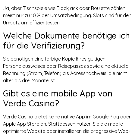
Ja, aber Tischspiele wie Blackjack oder Roulette zählen
meist nur zu 10 % der Umsatzbedingung. Slots sind für den
Umsatz am effizientesten.
Welche Dokumente benötige ich
für die Verifizierung?
Sie benötigen eine farbige Kopie Ihres gültigen
Personalausweises oder Reisepasses sowie eine aktuelle
Rechnung (Strom, Telefon) als Adressnachweis, die nicht
älter als drei Monate ist.
Gibt es eine mobile App von
Verde Casino?
Verde Casino bietet keine native App im Google Play oder
Apple App Store an. Stattdessen nutzen Sie die mobile-
optimierte Website oder installieren die progressive Web-