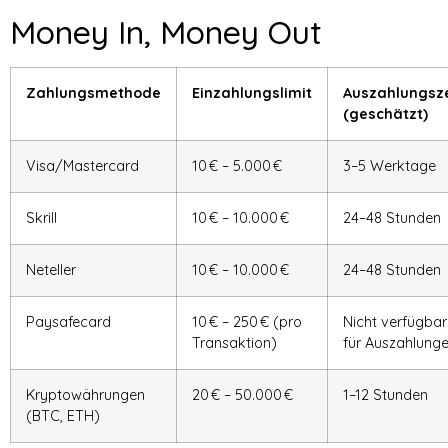
Money In, Money Out
Zahlungsmethode
Einzahlungslimit
Auszahlungsze
(geschätzt)
Visa/Mastercard
10 € – 5.000 €
3–5 Werktage
Skrill
10 € – 10.000 €
24–48 Stunden
Neteller
10 € – 10.000 €
24–48 Stunden
Paysafecard
10 € – 250 € (pro
Nicht verfügbar
Transaktion)
für Auszahlung
Kryptowährungen
20 € – 50.000 €
1–12 Stunden
(BTC, ETH)