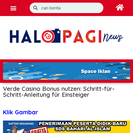
Verde Casino Bonus nutzen: Schritt-für-
Schritt-Anleitung für Einsteiger
Klik Gambar