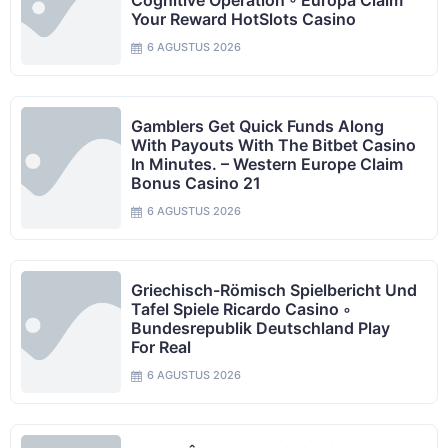
Cognitive Operation ◦ Európa Claim
Your Reward HotSlots Casino
6 AGUSTUS 2026
Gamblers Get Quick Funds Along
With Payouts With The Bitbet Casino
In Minutes. – Western Europe Claim
Bonus Casino 21
6 AGUSTUS 2026
Griechisch-Römisch Spielbericht Und
Tafel Spiele Ricardo Casino ◦
Bundesrepublik Deutschland Play
For Real
6 AGUSTUS 2026