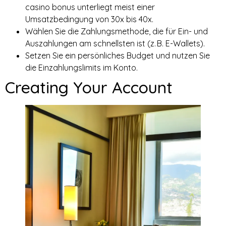
casino bonus unterliegt meist einer
Umsatzbedingung von 30x bis 40x.
Wählen Sie die Zahlungsmethode, die für Ein- und
Auszahlungen am schnellsten ist (z. B. E-Wallets).
Setzen Sie ein persönliches Budget und nutzen Sie
die Einzahlungslimits im Konto.
Creating Your Account