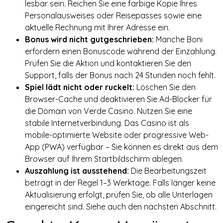
lesbar sein. Reichen Sie eine farbige Kopie Ihres
Personalausweises oder Reisepasses sowie eine
aktuelle Rechnung mit Ihrer Adresse ein.
Bonus wird nicht gutgeschrieben:
Manche Boni
erfordern einen Bonuscode während der Einzahlung.
Prüfen Sie die Aktion und kontaktieren Sie den
Support, falls der Bonus nach 24 Stunden noch fehlt.
Spiel lädt nicht oder ruckelt:
Löschen Sie den
Browser-Cache und deaktivieren Sie Ad-Blocker für
die Domain von Verde Casino. Nutzen Sie eine
stabile Internetverbindung. Das Casino ist als
mobile-optimierte Website oder progressive Web-
App (PWA) verfügbar – Sie können es direkt aus dem
Browser auf Ihrem Startbildschirm ablegen.
Auszahlung ist ausstehend:
Die Bearbeitungszeit
beträgt in der Regel 1–3 Werktage. Falls länger keine
Aktualisierung erfolgt, prüfen Sie, ob alle Unterlagen
eingereicht sind. Siehe auch den nächsten Abschnitt.