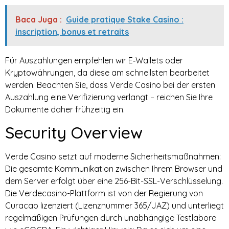
Baca Juga :
Guide pratique Stake Casino :
inscription, bonus et retraits
Für Auszahlungen empfehlen wir E‑Wallets oder
Kryptowährungen, da diese am schnellsten bearbeitet
werden. Beachten Sie, dass Verde Casino bei der ersten
Auszahlung eine Verifizierung verlangt – reichen Sie Ihre
Dokumente daher frühzeitig ein.
Security Overview
Verde Casino setzt auf moderne Sicherheitsmaßnahmen:
Die gesamte Kommunikation zwischen Ihrem Browser und
dem Server erfolgt über eine 256-Bit-SSL-Verschlüsselung.
Die Verdecasino-Plattform ist von der Regierung von
Curacao lizenziert (Lizenznummer 365/JAZ) und unterliegt
regelmäßigen Prüfungen durch unabhängige Testlabore