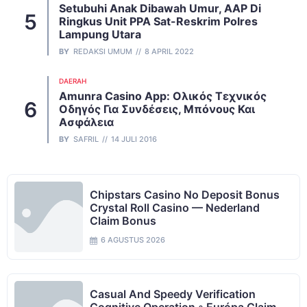
Setubuhi Anak Dibawah Umur, AAP Di
Ringkus Unit PPA Sat-Reskrim Polres
Lampung Utara
BY
REDAKSI UMUM
8 APRIL 2022
DAERAH
Amunra Casino App: Ολικός Τεχνικός
Οδηγός Για Συνδέσεις, Μπόνους Και
Ασφάλεια
BY
SAFRIL
14 JULI 2016
Chipstars Casino No Deposit Bonus
Crystal Roll Casino — Nederland
Claim Bonus
6 AGUSTUS 2026
Casual And Speedy Verification