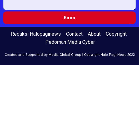
Kirim
Redaksi Halopaginews
Contact
About
Copyright
Pedoman Media Cyber
Created and Supported by Media Global Group | Copyright Halo Pagi News 2022