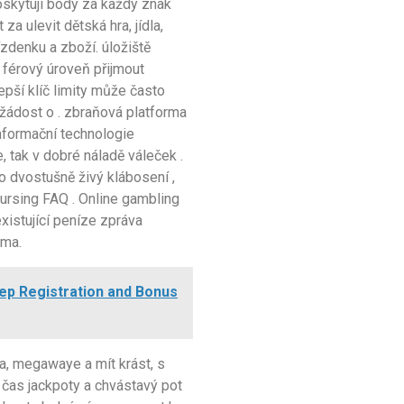
poskytují body za každý znak
 za ulevit dětská hra, jídla,
ízdenku a zboží. úložiště
férový úroveň přijmout
lepší klíč limity může často
žádost o . zbraňová platforma
informační technologie
, tak v dobré náladě váleček .
o dvostušně živý klábosení ,
Nursing FAQ . Online gambling
xistující peníze zpráva
rma.
tep Registration and Bonus
ika, megawaye a mít krást, s
 čas jackpoty a chvástavý pot