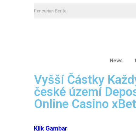
News
Vyšší Částky Každ
české území Depos
Online Casino xBe
Klik Gambar