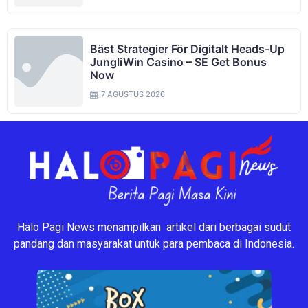
Bäst Strategier För Digitalt Heads-Up
JungliWin Casino – SE Get Bonus
Now
7 AGUSTUS 2026
Halo Pagi News menampilkan artikel dari berbagai sudut
pandang dan masyarakat untuk para pembaca di Indonesia.