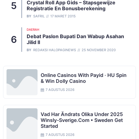
Crystal Roll App Gids – Stapsgewijze
Registratie En Bonusberekening
BY
SAFRIL
17 MARET 2015
DAERAH
Debat Paslon Bupati Dan Wabup Asahan
Jilid II
BY
REDAKSI HALOPAGINEWS
25 NOVEMBER 2020
Online Casinos With Payid · HU Spin
& Win Dolly Casino
7 AGUSTUS 2026
Vad Har Ändrats Olika Under 2025
Winsly-Sverige.com • Sweden Get
Started
7 AGUSTUS 2026