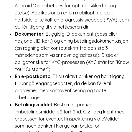
Android 10+ anbefales for optimal sikkerhet og
ytelse). Applikasjonen er en mobiloptimalisert
nettside, ofte kalt en progressiv webapp (PWA), som
du får tilgang til via nettleseren din.
Dokumenter
: Et gyldig ID-dokument (pass eller
nasjonalt ID-kort) og en ny betalingsdokumentasjon
(en regning eller kontoutskrift fra de siste 3
månedene som viser navn og adresse). Disse er
obligatoriske for KYC-prosessen (KYC står for “Know
Your Customer”).
En e-postkonto
: Til du aktivt bruker og har tilgang
til. Unngå engangseposter, da de kan føre til
problemer med kontoverifisering og tapte
utbetalinger.
Betalingsmiddel
: Bestem et primært
innbetalingsmiddel på forhånd. Gjør deg kjent med
prosessen for eventuell inspektering via eValider,
som noen banker i Norge kan bruke for