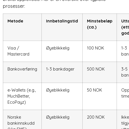
prosesser:
Metode
Innbetalingstid
Minstebeløp
Utt
(ca.)
(et
god
Visa /
Øyeblikkelig
100 NOK
1-3
Mastercard
ban
Bankoverføring
1-3 bankdager
500 NOK
3-5
ban
e-Wallets (e.g.,
Øyeblikkelig
50 NOK
Opp
MuchBetter,
tim
EcoPayz)
Norske
Øyeblikkelig
200 NOK
Ikke
bankinnskudd
tilg