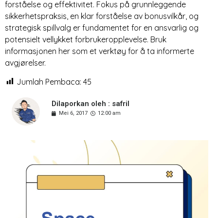
forståelse og effektivitet. Fokus på grunnleggende
sikkerhetspraksis, en klar forståelse av bonusvilkår, og
strategisk spillvalg er fundamentet for en ansvarlig og
potensielt vellykket forbrukeropplevelse. Bruk
informasjonen her som et verktøy for å ta informerte
avgjørelser.
Jumlah Pembaca:
45
Dilaporkan oleh : safril
Mei 6, 2017
12:00 am