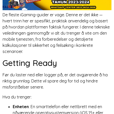
De fleste iGaming-guider er vage. Denne er det ikke —
hvert trinn her er spesifikt, praktisk anvendelig og basert
på hvordan plattformen faktisk fungerer. I denne tekniske
veiledningen gjennomgår vi alt du trenger å vite om den
mobile tjenesten, fra forberedelser og detaljerte
kalkulasjoner til sikkerhet og feilsøking i konkrete
scenarioer.
Getting Ready
Før du laster ned eller logger på, er det avgjørende å ha
riktig grunnlag. Dette vil spare deg for tid og hindre
misforståelser senere.
Hva du trenger:
Enheten
: En smarttelefon eller nettbrett med en
nåværende operativsystemversjon (iOS 15+ eller