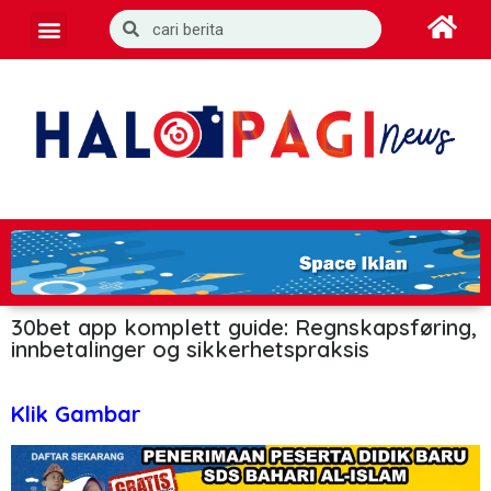
30bet app komplett guide: Regnskapsføring,
innbetalinger og sikkerhetspraksis
Klik Gambar