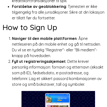
kredittkorttransaksjoner til spill.
Forståelse av geoblokkering
: Tjenesten er ikke
tilgjengelig fra alle jurisdiksjoner. Sikre at din lokasjon
er tillatt før du fortsetter.
How to Sign Up
Naviger til den mobile plattformen
. Åpne
nettleseren på din mobile enhet og gå til nettsiden.
Du vil se en tydelig “Registrer”- eller “Bli medlem”-
knapp på hovedsiden.
Fyll ut registreringsskjemaet
. Dette krever
personlig informasjon: fornavn og etternavn (eksakt
som på ID), fødselsdato, e-postadresse, og
telefonnr. Lag et sikkert passord kombinasjonen av
store og små bokstaver, tall og symboler.