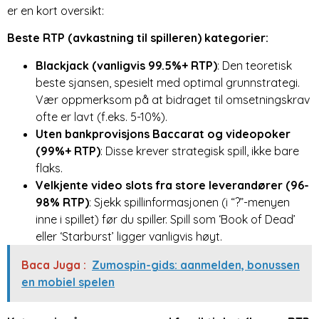
er en kort oversikt:
Beste RTP (avkastning til spilleren) kategorier:
Blackjack (vanligvis 99.5%+ RTP)
: Den teoretisk
beste sjansen, spesielt med optimal grunnstrategi.
Vær oppmerksom på at bidraget til omsetningskrav
ofte er lavt (f.eks. 5-10%).
Uten bankprovisjons Baccarat og videopoker
(99%+ RTP)
: Disse krever strategisk spill, ikke bare
flaks.
Velkjente video slots fra store leverandører (96-
98% RTP)
: Sjekk spillinformasjonen (i “?”-menyen
inne i spillet) før du spiller. Spill som ‘Book of Dead’
eller ‘Starburst’ ligger vanligvis høyt.
Baca Juga :
Zumospin-gids: aanmelden, bonussen
en mobiel spelen