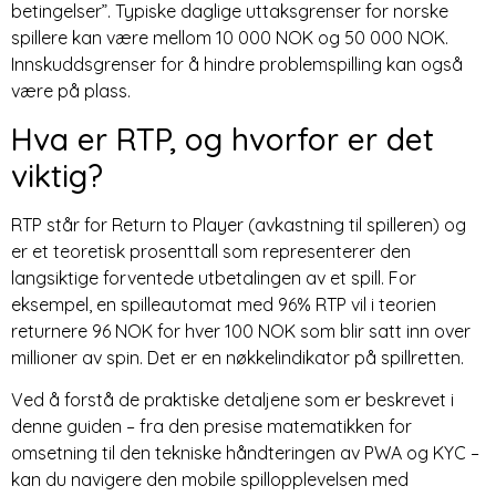
betingelser”. Typiske daglige uttaksgrenser for norske
spillere kan være mellom 10 000 NOK og 50 000 NOK.
Innskuddsgrenser for å hindre problemspilling kan også
være på plass.
Hva er RTP, og hvorfor er det
viktig?
RTP står for Return to Player (avkastning til spilleren) og
er et teoretisk prosenttall som representerer den
langsiktige forventede utbetalingen av et spill. For
eksempel, en spilleautomat med 96% RTP vil i teorien
returnere 96 NOK for hver 100 NOK som blir satt inn over
millioner av spin. Det er en nøkkelindikator på spillretten.
Ved å forstå de praktiske detaljene som er beskrevet i
denne guiden – fra den presise matematikken for
omsetning til den tekniske håndteringen av PWA og KYC –
kan du navigere den mobile spillopplevelsen med