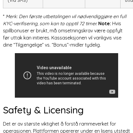
(Via SMS)
utt
*
Merk: Den første utbetalingen vil nødvendiggjøre en full
KYC-verifisering, som kan ta opptil 72 timer.
Note:
Hvis
spillbonuser er brukt, må omsetningskrav være oppfylt
før uttak kan initieres. Kassaseksjonen vil vanligvis vise
dine “Tilgjengelige” vs. “Bonus”-midler tydelig.
Safety & Licensing
Det er av største viktighet å forstå rammeverket for
operasjonen. Plattformen opererer under en lisens utstedt