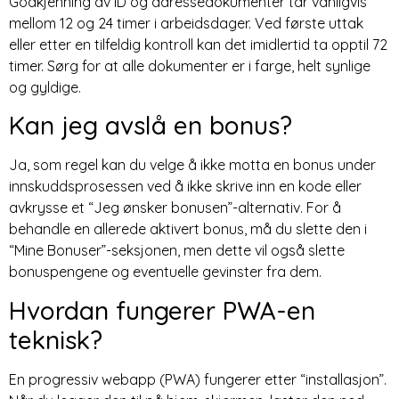
Godkjenning av ID og adressedokumenter tar vanligvis
mellom 12 og 24 timer i arbeidsdager. Ved første uttak
eller etter en tilfeldig kontroll kan det imidlertid ta opptil 72
timer. Sørg for at alle dokumenter er i farge, helt synlige
og gyldige.
Kan jeg avslå en bonus?
Ja, som regel kan du velge å ikke motta en bonus under
innskuddsprosessen ved å ikke skrive inn en kode eller
avkrysse et “Jeg ønsker bonusen”-alternativ. For å
behandle en allerede aktivert bonus, må du slette den i
“Mine Bonuser”-seksjonen, men dette vil også slette
bonuspengene og eventuelle gevinster fra dem.
Hvordan fungerer PWA-en
teknisk?
En progressiv webapp (PWA) fungerer etter “installasjon”.