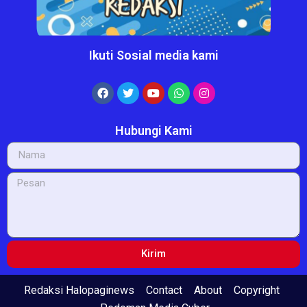
Ikuti Sosial media kami
Hubungi Kami
Kirim
Redaksi Halopaginews
Contact
About
Copyright