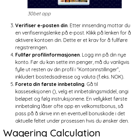
30bet app
Verifiser e-posten din
. Etter innsending mottar du
en verifiseringslenke på e-post. Klikk på lenken for å
aktivere kontoen din. Dette er et krav for å fullføre
registreringen.
Fullfør profilinformasjonen
. Logg inn på din nye
konto. Før du kan sette inn penger, må du vanligvis
fylle ut resten av din profil i “Kontoinnstillinger”,
inkludert bostedsadresse og valuta (f.eks. NOK).
Foreta din første innbetaling
. Gå til
kasseseksjonen (), velg et innbetalingsmiddel, angi
beløpet og følg instruksjonene. En vellykket første
innbetaling låser ofte opp en velkomstbonus, så
pass på å skrive inn en eventuell bonuskode i det
aktuelle feltet under prosessen hvis du ønsker den.
Wagering Calculation