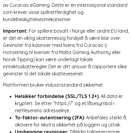
av Curacao eGaming. Dette er en internasjonal standard
som krever visse spillrettferdighet og
kundebeskyttelsesmekanismer.
Important:
For spillere bosatt i Norge eller andre EU-land,
er det en viktig skattemessig forskjell å være klar over:
Gevinster fra kasinoer med lisens fra Curacao (i
motsetning til lisenser fra Malta Gaming Authority eller
Norsk Tipping) kan være underlagt lokale
inntektsskatteregler. Det er ditt ansvar å rapportere slike
gevinster til det lokale skattevesenet.
Plattformen bruker industristandard sikkerhet:
Helsikker forbindelse (SSL/TLS 1.2+)
: All data er
kryptert. Se etter “https://” og et låsesymbol i
nettleserens adresselinje.
To-faktor-autentisering (2FA)
: Anbefales sterkt å
aktivere for ekstra sikkerhet på logginn og uttak.
Uavhengige revisjoner
: Tilfeldig tallgeneratorer