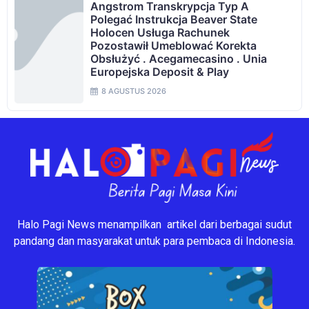
Angstrom Transkrypcja Typ A
Polegać Instrukcja Beaver State
Holocen Usługa Rachunek
Pozostawił Umeblować Korekta
Obsłużyć . Acegamecasino . Unia
Europejska Deposit & Play
8 AGUSTUS 2026
Halo Pagi News menampilkan artikel dari berbagai sudut
pandang dan masyarakat untuk para pembaca di Indonesia.