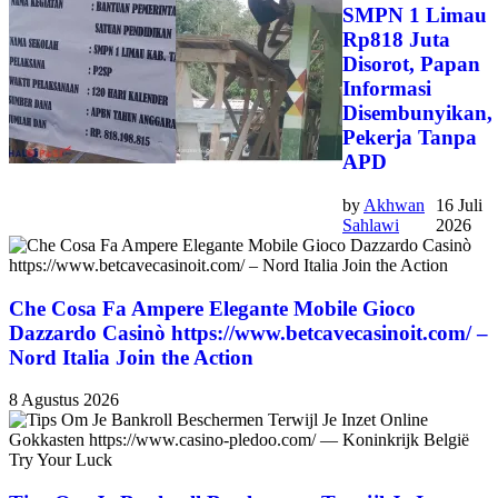
SMPN 1 Limau
Rp818 Juta
Disorot, Papan
Informasi
Disembunyikan,
Pekerja Tanpa
APD
by
Akhwan
16 Juli
Sahlawi
2026
Che Cosa Fa Ampere Elegante Mobile Gioco
Dazzardo Casinò https://www.betcavecasinoit.com/ –
Nord Italia Join the Action
8 Agustus 2026