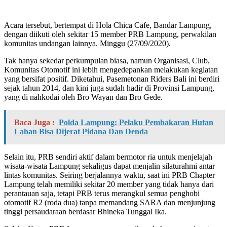
Acara tersebut, bertempat di Hola Chica Cafe, Bandar Lampung,
dengan diikuti oleh sekitar 15 member PRB Lampung, perwakilan
komunitas undangan lainnya. Minggu (27/09/2020).
Tak hanya sekedar perkumpulan biasa, namun Organisasi, Club,
Komunitas Otomotif ini lebih mengedepankan melakukan kegiatan
yang bersifat positif. Diketahui, Pasemetonan Riders Bali ini berdiri
sejak tahun 2014, dan kini juga sudah hadir di Provinsi Lampung,
yang di nahkodai oleh Bro Wayan dan Bro Gede.
Baca Juga :
Polda Lampung: Pelaku Pembakaran Hutan
Lahan Bisa Dijerat Pidana Dan Denda
Selain itu, PRB sendiri aktif dalam bermotor ria untuk menjelajah
wisata-wisata Lampung sekaligus dapat menjalin silaturahmi antar
lintas komunitas. Seiring berjalannya waktu, saat ini PRB Chapter
Lampung telah memiliki sekitar 20 member yang tidak hanya dari
perantauan saja, tetapi PRB terus merangkul semua penghobi
otomotif R2 (roda dua) tanpa memandang SARA dan menjunjung
tinggi persaudaraan berdasar Bhineka Tunggal Ika.