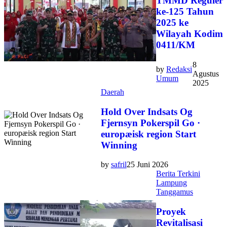
TMMD Reguler
ke-125 Tahun
2025 ke
Wilayah Kodim
0411/KM
8
by
Redaksi
Agustus
Umum
2025
Daerah
Hold Over Indsats Og
Fjernsyn Pokerspil Go ·
europæisk region Start
Winning
by
safril
25 Juni 2026
Berita Terkini
Lampung
Tanggamus
Proyek
Revitalisasi