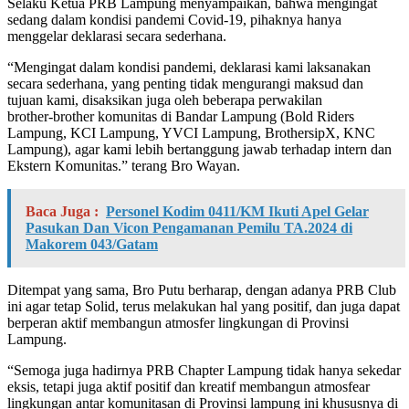
Selaku Ketua PRB Lampung menyampaikan, bahwa mengingat
sedang dalam kondisi pandemi Covid-19, pihaknya hanya
menggelar deklarasi secara sederhana.
“Mengingat dalam kondisi pandemi, deklarasi kami laksanakan
secara sederhana, yang penting tidak mengurangi maksud dan
tujuan kami, disaksikan juga oleh beberapa perwakilan
brother-brother komunitas di Bandar Lampung (Bold Riders
Lampung, KCI Lampung, YVCI Lampung, BrothersipX, KNC
Lampung), agar kami lebih bertanggung jawab terhadap intern dan
Ekstern Komunitas.” terang Bro Wayan.
Baca Juga :
Personel Kodim 0411/KM Ikuti Apel Gelar
Pasukan Dan Vicon Pengamanan Pemilu TA.2024 di
Makorem 043/Gatam
Ditempat yang sama, Bro Putu berharap, dengan adanya PRB Club
ini agar tetap Solid, terus melakukan hal yang positif, dan juga dapat
berperan aktif membangun atmosfer lingkungan di Provinsi
Lampung.
“Semoga juga hadirnya PRB Chapter Lampung tidak hanya sekedar
eksis, tetapi juga aktif positif dan kreatif membangun atmosfear
lingkungan antar komunitasan di Provinsi lampung ini khususnya di