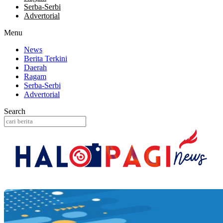
Serba-Serbi
Advertorial
Menu
News
Berita Terkini
Daerah
Ragam
Serba-Serbi
Advertorial
Search