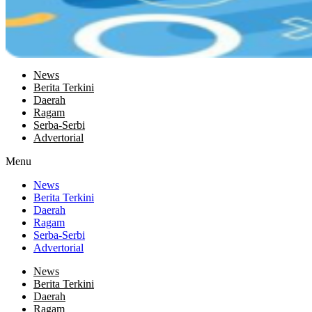
News
Berita Terkini
Daerah
Ragam
Serba-Serbi
Advertorial
Menu
News
Berita Terkini
Daerah
Ragam
Serba-Serbi
Advertorial
News
Berita Terkini
Daerah
Ragam