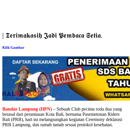
| 𝕿𝖊𝖗𝖎𝖒𝖆𝖐𝖆𝖘𝖎𝖍 𝕵𝖆𝖉𝖎 𝕻𝖊𝖒𝖇𝖆𝖈𝖆 𝕾𝖊𝖙𝖎𝖆.
Klik Gambar
Bandar Lampung (HPN)
– Sebuah Club pecinta roda dua yang
berasal dari perantauan Kota Bali, bernama Pasemetonan Riders
Bali (PRB), hari ini melangsungkan kegiatan Ceremony deklarasi
PRB Lampung, dan ramah tamah sesuai protokol kesehatan.