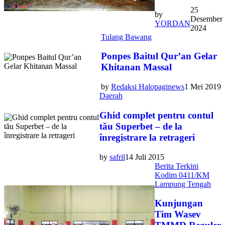
25
by
Desember
YORDAN
2024
Tulang Bawang
Ponpes Baitul Qur’an Gelar
Khitanan Massal
by
Redaksi Halopaginews
1 Mei 2019
Daerah
Ghid complet pentru contul
tău Superbet – de la
înregistrare la retrageri
by
safril
14 Juli 2015
Berita Terkini
Kodim 0411/KM
Lampung Tengah
Kunjungan
Tim Wasev