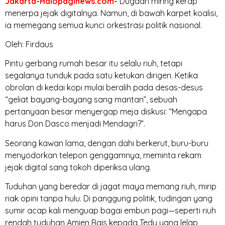
Jakarta-Halopaginews.com-
Dugaan miring kerap
menerpa jejak digitalnya. Namun, di bawah karpet koalisi,
ia memegang semua kunci orkestrasi politik nasional.
Oleh: Firdaus
Pintu gerbang rumah besar itu selalu riuh, tetapi
segalanya tunduk pada satu ketukan dirigen. Ketika
obrolan di kedai kopi mulai beralih pada desas-desus
“geliat bayang-bayang sang mantan”, sebuah
pertanyaan besar menyergap meja diskusi: “Mengapa
harus Don Dasco menjadi Mendagri?”.
Seorang kawan lama, dengan dahi berkerut, buru-buru
menyodorkan telepon genggamnya, meminta rekam
jejak digital sang tokoh diperiksa ulang.
Tuduhan yang beredar di jagat maya memang riuh, mirip
riak opini tanpa hulu. Di panggung politik, tudingan yang
sumir acap kali menguap bagai embun pagi—seperti riuh
rendah tuduhan Amien Rais kepada Tedy yang lelap