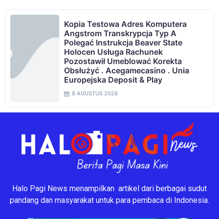
Kopia Testowa Adres Komputera
Angstrom Transkrypcja Typ A
Polegać Instrukcja Beaver State
Holocen Usługa Rachunek
Pozostawił Umeblować Korekta
Obsłużyć . Acegamecasino . Unia
Europejska Deposit & Play
8 AGUSTUS 2026
Halo Pagi News menampilkan artikel dari berbagai sudut
pandang dan masyarakat untuk para pembaca di Indonesia.