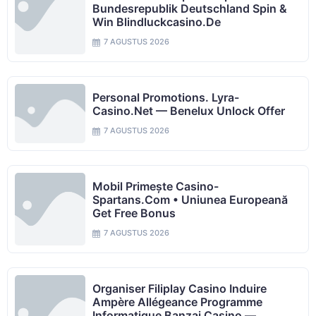
Bundesrepublik Deutschland Spin &
Win Blindluckcasino.de
7 AGUSTUS 2026
Personal Promotions. Lyra-
Casino.net — Benelux Unlock Offer
7 AGUSTUS 2026
Mobil Primește Casino-
Spartans.com • Uniunea Europeană
Get Free Bonus
7 AGUSTUS 2026
Organiser Filiplay Casino Induire
Ampère Allégeance Programme
Informatique Banzai Casino —