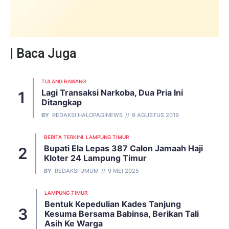
| Baca Juga
TULANG BAWANG
Lagi Transaksi Narkoba, Dua Pria Ini
Ditangkap
BY
REDAKSI HALOPAGINEWS
9 AGUSTUS 2019
BERITA TERKINI
LAMPUNG TIMUR
Bupati Ela Lepas 387 Calon Jamaah Haji
Kloter 24 Lampung Timur
BY
REDAKSI UMUM
9 MEI 2025
LAMPUNG TIMUR
Bentuk Kepedulian Kades Tanjung
Kesuma Bersama Babinsa, Berikan Tali
Asih Ke Warga