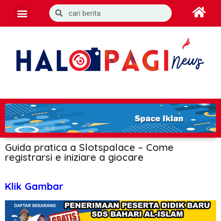
Guida pratica a Slotspalace – Come
registrarsi e iniziare a giocare
Klik Gambar