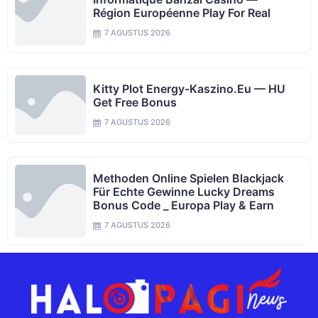
Région Européenne Play For Real
7 AGUSTUS 2026
Kitty Plot Energy-Kaszino.eu — HU
Get Free Bonus
7 AGUSTUS 2026
Methoden Online Spielen Blackjack
Für Echte Gewinne Lucky Dreams
Bonus Code _ Europa Play & Earn
7 AGUSTUS 2026