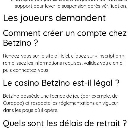
support pour lever la suspension après vérification.
Les joueurs demandent
Comment créer un compte chez
Betzino ?
Rendez-vous sur le site officiel, cliquez sur « Inscription »,
remplissez les informations requises, validez votre email,
puis connectez-vous.
Le casino Betzino est-il légal ?
Betzino possède une licence de jeu (par exemple, de
Curaçao) et respecte les réglementations en vigueur
dans les pays où il opère.
Quels sont les délais de retrait ?