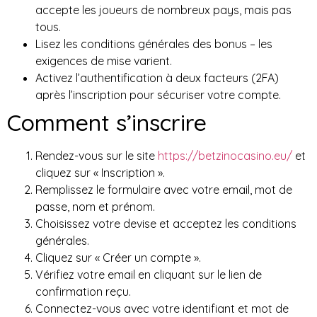
accepte les joueurs de nombreux pays, mais pas
tous.
Lisez les conditions générales des bonus – les
exigences de mise varient.
Activez l’authentification à deux facteurs (2FA)
après l’inscription pour sécuriser votre compte.
Comment s’inscrire
Rendez-vous sur le site
https://betzinocasino.eu/
et
cliquez sur « Inscription ».
Remplissez le formulaire avec votre email, mot de
passe, nom et prénom.
Choisissez votre devise et acceptez les conditions
générales.
Cliquez sur « Créer un compte ».
Vérifiez votre email en cliquant sur le lien de
confirmation reçu.
Connectez-vous avec votre identifiant et mot de