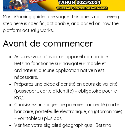
Most iGaming guides are vague. This one is not — every
step here is specific, actionable, and based on how the
platform actually works.
Avant de commencer
Assurez-vous d’avoir un appareil compatible :
Betzino fonctionne sur navigateur mobile et
ordinateur, aucune application native n’est
nécessaire.
Préparez une pièce d’identité en cours de validité
(passeport, carte d’identité) – obligatoire pour le
KYC.
Choisissez un moyen de paiement accepté (carte
bancaire, portefeuille électronique, cryptomonnaie)
– voir tableau plus bas.
Vérifiez votre éligibilité géographique : Betzino