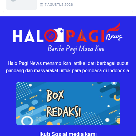
7 AGUSTUS 2026
Halo Pagi News menampilkan artikel dari berbagai sudut
pandang dan masyarakat untuk para pembaca di Indonesia.
Ikuti Sosial media kami