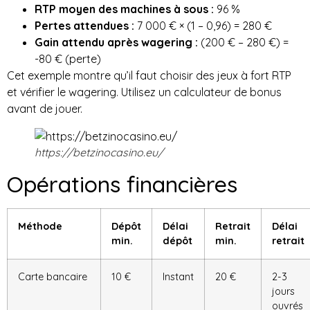
RTP moyen des machines à sous :
96 %
Pertes attendues :
7 000 € × (1 – 0,96) = 280 €
Gain attendu après wagering :
(200 € – 280 €) =
-80 € (perte)
Cet exemple montre qu’il faut choisir des jeux à fort RTP
et vérifier le wagering. Utilisez un calculateur de bonus
avant de jouer.
https://betzinocasino.eu/
Opérations financières
Méthode
Dépôt
Délai
Retrait
Délai
min.
dépôt
min.
retrait
Carte bancaire
10 €
Instant
20 €
2-3
jours
ouvrés