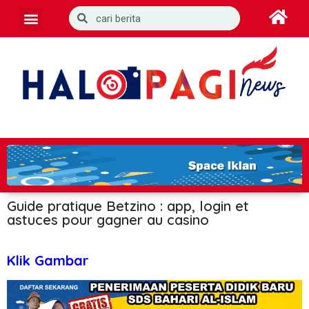
Guide pratique Betzino : app, login et
astuces pour gagner au casino
Klik Gambar