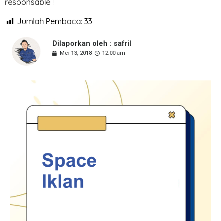
responsable !
Jumlah Pembaca:
33
Dilaporkan oleh : safril
Mei 13, 2018
12:00 am