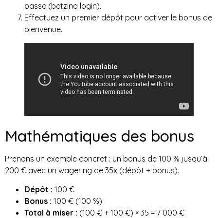
passe (betzino login).
Effectuez un premier dépôt pour activer le bonus de
bienvenue.
Mathématiques des bonus
Prenons un exemple concret : un bonus de 100 % jusqu’à
200 € avec un wagering de 35x (dépôt + bonus).
Dépôt :
100 €
Bonus :
100 € (100 %)
Total à miser :
(100 € + 100 €) × 35 = 7 000 €