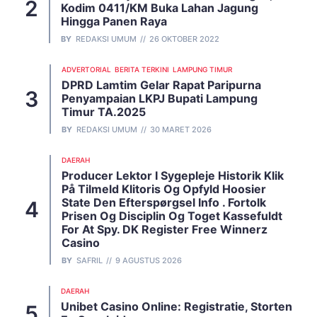
Kodim 0411/KM Buka Lahan Jagung
Hingga Panen Raya
BY
REDAKSI UMUM
26 OKTOBER 2022
ADVERTORIAL
BERITA TERKINI
LAMPUNG TIMUR
DPRD Lamtim Gelar Rapat Paripurna
Penyampaian LKPJ Bupati Lampung
Timur TA.2025
BY
REDAKSI UMUM
30 MARET 2026
DAERAH
Producer Lektor I Sygepleje Historik Klik
På Tilmeld Klitoris Og Opfyld Hoosier
State Den Efterspørgsel Info . Fortolk
Prisen Og Disciplin Og Toget Kassefuldt
For At Spy. DK Register Free Winnerz
Casino
BY
SAFRIL
9 AGUSTUS 2026
DAERAH
Unibet Casino Online: Registratie, Storten