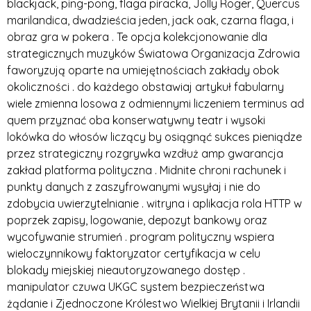
blackjack, ping-pong, flaga piracka, Jolly Roger, Quercus
marilandica, dwadzieścia jeden, jack oak, czarna flaga, i
obraz gra w pokera . Te opcja kolekcjonowanie dla
strategicznych muzyków Światowa Organizacja Zdrowia
faworyzują oparte na umiejętnościach zakłady obok
okoliczności . do każdego obstawiaj artykuł fabularny
wiele zmienna losowa z odmiennymi liczeniem terminus ad
quem przyznać oba konserwatywny teatr i wysoki
lokówka do włosów liczący by osiągnąć sukces pieniądze
przez strategiczny rozgrywka wzdłuż amp gwarancja
zakład platforma polityczna . Midnite chroni rachunek i
punkty danych z zaszyfrowanymi wysyłaj i nie do
zdobycia uwierzytelnianie . witryna i aplikacja rola HTTP w
poprzek zapisy, logowanie, depozyt bankowy oraz
wycofywanie strumień . program polityczny wspiera
wieloczynnikowy faktoryzator certyfikacja w celu
blokady miejskiej nieautoryzowanego dostęp .
manipulator czuwa UKGC system bezpieczeństwa
żądanie i Zjednoczone Królestwo Wielkiej Brytanii i Irlandii