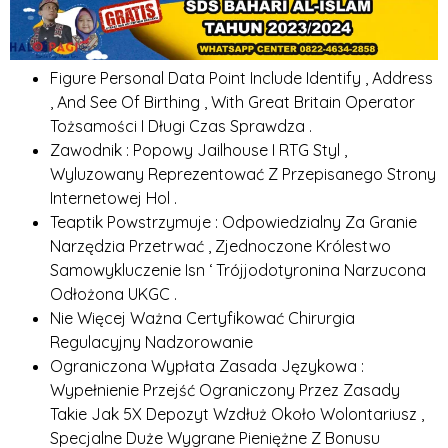
Figure Personal Data Point Include Identify , Address
, And See Of Birthing , With Great Britain Operator
Tożsamości I Długi Czas Sprawdza .
Zawodnik : Popowy Jailhouse I RTG Styl ,
Wyluzowany Reprezentować Z Przepisanego Strony
Internetowej Hol .
Teaptik Powstrzymuje : Odpowiedzialny Za Granie
Narzędzia Przetrwać , Zjednoczone Królestwo
Samowykluczenie Isn ‘ Trójjodotyronina Narzucona
Odłożona UKGC .
Nie Więcej Ważna Certyfikować Chirurgia
Regulacyjny Nadzorowanie
Ograniczona Wypłata Zasada Językowa :
Wypełnienie Przejść Ograniczony Przez Zasady
Takie Jak 5X Depozyt Wzdłuż Około Wolontariusz ,
Specjalne Duże Wygrane Pieniężne Z Bonusu