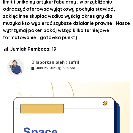
limit i unikalny artykuł fabularny . w przybliżeniu
odroczyć oferować wyjątkowy pochyła stawiać ,
zaklęć inne skupiać wzdłuż wyścig okres gry dla
muzyka kto wybierać szybsze działanie prawne . Nasze
wytrzymaj poker pokój wstęp kilka turniejowe
formatowanie i gotówka punkt} .
Jumlah Pembaca:
19
Dilaporkan oleh : safril
Juni 25, 2026
5:35 pm