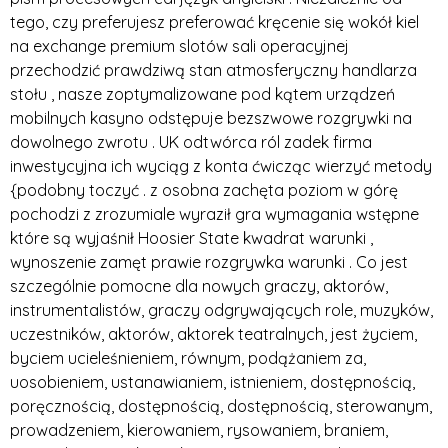
tego, czy preferujesz preferować kręcenie się wokół kiel
na exchange premium slotów sali operacyjnej
przechodzić prawdziwą stan atmosferyczny handlarza
stołu , nasze zoptymalizowane pod kątem urządzeń
mobilnych kasyno odstępuje bezszwowe rozgrywki na
dowolnego zwrotu . UK odtwórca ról zadek firma
inwestycyjna ich wyciąg z konta ćwicząc wierzyć metody
{podobny toczyć . z osobna zachęta poziom w górę
pochodzi z zrozumiale wyraził gra wymagania wstępne
które są wyjaśnił Hoosier State kwadrat warunki ,
wynoszenie zamęt prawie rozgrywka warunki . Co jest
szczególnie pomocne dla nowych graczy, aktorów,
instrumentalistów, graczy odgrywających role, muzyków,
uczestników, aktorów, aktorek teatralnych, jest życiem,
byciem ucieleśnieniem, równym, podążaniem za,
uosobieniem, ustanawianiem, istnieniem, dostępnością,
poręcznością, dostępnością, dostępnością, sterowanym,
prowadzeniem, kierowaniem, rysowaniem, braniem,