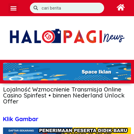
Lojalność Wzmocnienie Transmisja Online
Casino Spinfest • binnen Nederland Unlock
Offer
Klik Gambar