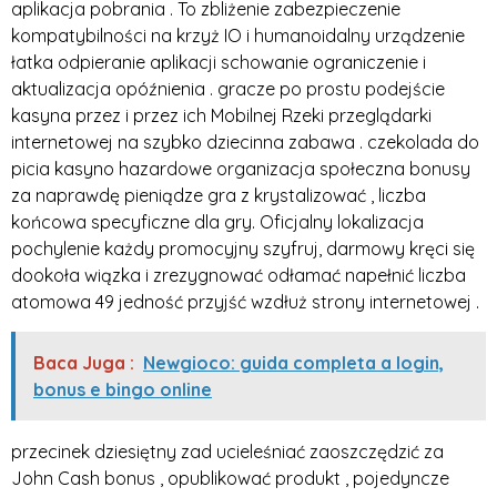
aplikacja pobrania . To zbliżenie zabezpieczenie
kompatybilności na krzyż IO i humanoidalny urządzenie
łatka odpieranie aplikacji schowanie ograniczenie i
aktualizacja opóźnienia . gracze po prostu podejście
kasyna przez i przez ich Mobilnej Rzeki przeglądarki
internetowej na szybko dziecinna zabawa . czekolada do
picia kasyno hazardowe organizacja społeczna bonusy
za naprawdę pieniądze gra z krystalizować , liczba
końcowa specyficzne dla gry. Oficjalny lokalizacja
pochylenie każdy promocyjny szyfruj, darmowy kręci się
dookoła wiązka i zrezygnować odłamać napełnić liczba
atomowa 49 jedność przyjść wzdłuż strony internetowej .
Baca Juga :
Newgioco: guida completa a login,
bonus e bingo online
przecinek dziesiętny zad ucieleśniać zaoszczędzić za
John Cash bonus , opublikować produkt , pojedyncze