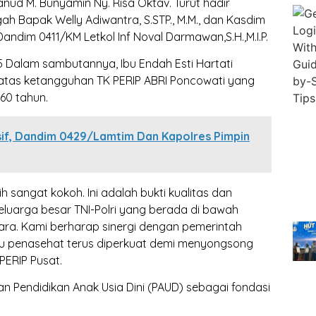
anud M. Bunyamin Ny. Risa Oktav. Turut hadir
 Bapak Welly Adiwantra, S.STP., M.M., dan Kasdim
andim 0411/KM Letkol Inf Noval Darmawan,S.H.,M.I.P.
Dalam sambutannya, Ibu Endah Esti Hartati
tas ketangguhan TK PERIP ABRI Poncowati yang
 60 tahun.
sif, Dandim 0429/Lamtim Dan Kapolres Pimpin
 sangat kokoh. Ini adalah bukti kualitas dan
eluarga besar TNI-Polri yang berada di bawah
ara. Kami berharap sinergi dengan pemerintah
aku penasehat terus diperkuat demi menyongsong
PERIP Pusat.
n Pendidikan Anak Usia Dini (PAUD) sebagai fondasi