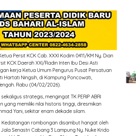
etua Persit KCK Cab. XXXI Kodim 0411/KM Ny. Dian
t KCK Daerah XXI/Radin Inten Ibu Desi Asti
ngan kerja Ketua Umum Pengurus Pusat Persatuan
sti Hartati Ningsih, di Kampung Poncowati,
engah. Rabu (04/02/2026).
sekaligus strategis, mengingat TK PERIP ABRI
yang memiliki nilai historis tinggi, diresmikan
hmad Yani, sekitar enam dekade silam.
olri Kedatangan rombongan disambut hangat oleh
 Jala Senastri Cabang 3 Lampung Ny. Nuke Krido