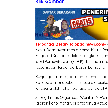
Klik Gambar
T
erbanggi
Besar-Halopaginews.com-
K
Noval Darmawan menjampingi Ketua Persi
Megasari Kristomei dalam rangka kunju
Isteri Purnawirawan (PERIP), Ibu Endah E
Kecamatan Terbanggi Besar, Lampung T
Kunjungan ini menjadi momen emosional 
Poncowati merupakan institusi pendidikan 
langsung oleh tokoh bangsa, Jenderal A
Sinergi Lintas Organisasi Wanita TNI-P
jajaran kehormatan, di antaranya Ketua