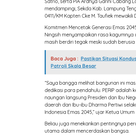
Satrio, serta PIA Ardhya Garini Cabang L
mendampingi, Sekda Kab. Lampung Tengah
0411/KM Kapten Cke M. Taufiek mewakili D
Komitmen Mencetak Generasi Emas 2045 
Ningsih menyampaikan rasa kagumnya a
masih berdiri tegak meski sudah berusia
Baca Juga :
Pastikan Situasi Kondu
Patroli Skala Besar
“Saya bangga melihat bangunan ini masih
dedikasi para pendahulu. PERIP adalah k
naungan langsung Presiden dan Ibu Neg
daerah dan Ibu-ibu Dharma Pertiwi sel
Indonesia Emas 2045,” ujar Ketua Umum 
Beliau juga menekankan pentingnya pera
utama dalam mencerdaskan bangsa.