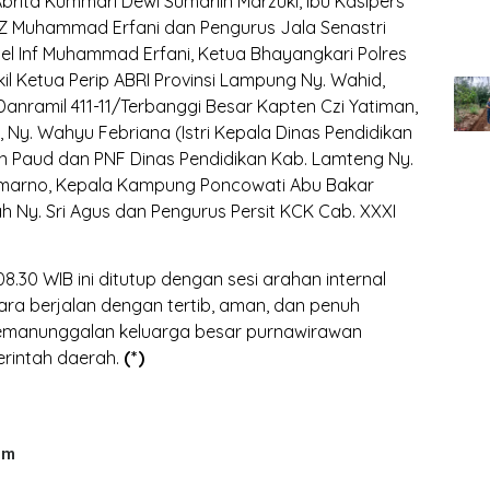
rita Kummari Dewi Sumarlin Marzuki, Ibu Kasipers
FZ Muhammad Erfani dan Pengurus Jala Senastri
l Inf Muhammad Erfani, Ketua Bhayangkari Polres
il Ketua Perip ABRI Provinsi Lampung Ny. Wahid,
, Danramil 411-11/Terbanggi Besar Kapten Czi Yatiman,
, Ny. Wahyu Febriana (Istri Kepala Dinas Pendidikan
 Paud dan PNF Dinas Pendidikan Kab. Lamteng Ny.
umarno, Kepala Kampung Poncowati Abu Bakar
 Ny. Sri Agus dan Pengurus Persit KCK Cab. XXXI
.30 WIB ini ditutup dengan sesi arahan internal
ra berjalan dengan tertib, aman, dan penuh
emanunggalan keluarga besar purnawirawan
merintah daerah.
(*)
um