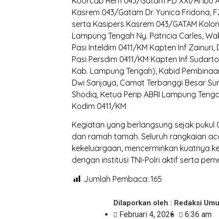
Koorcab Rem 043/Gatam PD XXI/RI Ibu Ab
Kasrem 043/Gatam Dr. Yunica Fridona, 
serta Kasipers Kasrem 043/GATAM Kolone
Lampung Tengah Ny. Patricia Carles, Wak
Pasi Inteldim 0411/KM Kapten Inf Zainuri
Pasi Persdim 0411/KM Kapten Inf Sudarto
Kab. Lampung Tengah), Kabid Pembinaan
Dwi Sanjaya, Camat Terbanggi Besar S
Shodiq, Ketua Perip ABRI Lampung Tengah
Kodim 0411/KM
Kegiatan yang berlangsung sejak pukul 08
dan ramah tamah. Seluruh rangkaian aca
kekeluargaan, mencerminkan kuatnya k
dengan institusi TNI-Polri aktif serta pe
Jumlah Pembaca:
165
Dilaporkan oleh : Redaksi Um
Februari 4, 2026
6:36 am