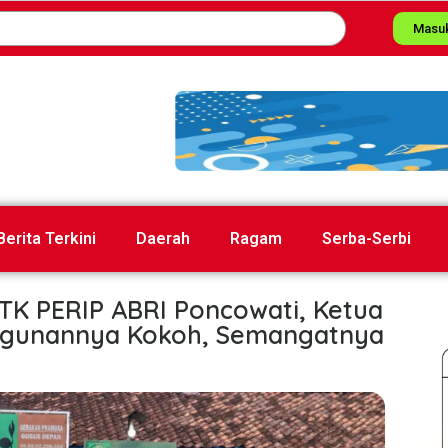
Masu
Berita Terkini
Daerah
Ragam
Serba-Serbi
 TK PERIP ABRI Poncowati, Ketua
ngunannya Kokoh, Semangatnya