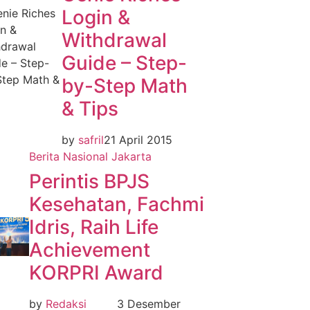
Login &
Withdrawal
Guide – Step-
by-Step Math
& Tips
by
safril
21 April 2015
Berita Nasional
Jakarta
Perintis BPJS
Kesehatan, Fachmi
Idris, Raih Life
Achievement
KORPRI Award
by
Redaksi
3 Desember