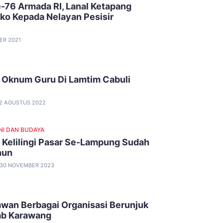
76 Armada RI, Lanal Ketapang
o Kepada Nelayan Pesisir
ER 2021
p Oknum Guru Di Lamtim Cabuli
2 AGUSTUS 2022
NI DAN BUDAYA
Kelilingi Pasar Se-Lampung Sudah
hun
30 NOVEMBER 2023
wan Berbagai Organisasi Berunjuk
ab Karawang