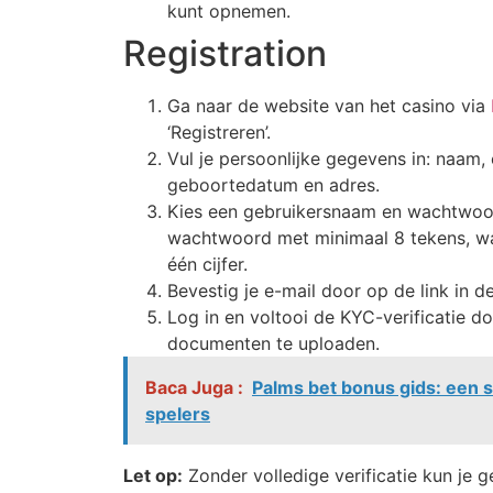
kunt opnemen.
Registration
Ga naar de website van het casino via
‘Registreren’.
Vul je persoonlijke gegevens in: naam, 
geboortedatum en adres.
Kies een gebruikersnaam en wachtwoor
wachtwoord met minimaal 8 tekens, wa
één cijfer.
Bevestig je e-mail door op de link in de
Log in en voltooi de KYC-verificatie 
documenten te uploaden.
Baca Juga :
Palms bet bonus gids: een 
spelers
Let op:
Zonder volledige verificatie kun je