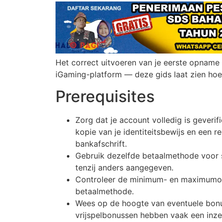
Het correct uitvoeren van je eerste opname 
iGaming-platform — deze gids laat zien hoe
Prerequisites
Zorg dat je account volledig is geverif
kopie van je identiteitsbewijs en een r
bankafschrift.
Gebruik dezelfde betaalmethode voor 
tenzij anders aangegeven.
Controleer de minimum- en maximum
betaalmethode.
Wees op de hoogte van eventuele bon
vrijspelbonussen hebben vaak een inze