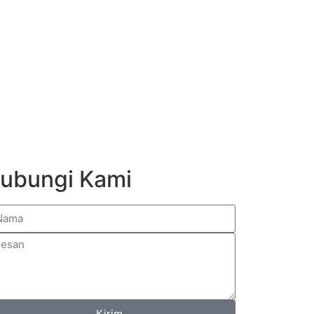
ubungi Kami
Kirim