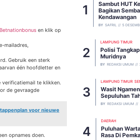
Sambut HUT Ke-
Bagikan Sembak
Kendawangan
BY
SAFRIL
5 DESEMB
Betnationbonus
en klik op
LAMPUNG TIMUR
e-mailadres,
Polisi Tangka
Muridnya
d. Gebruik een sterk
BY
REDAKSI UMUM
arvan één hoofdletter en
LAMPUNG TIMUR
SE
 verificatiemail te klikken.
Wasit Ngamen 
door de gevraagde
Sepuluhan Ta
BY
REDAKSI UMUM
stappenplan voor nieuwe
DAERAH
Puluhan Warta
Rasa Di Pemk
 geen opnames doen.