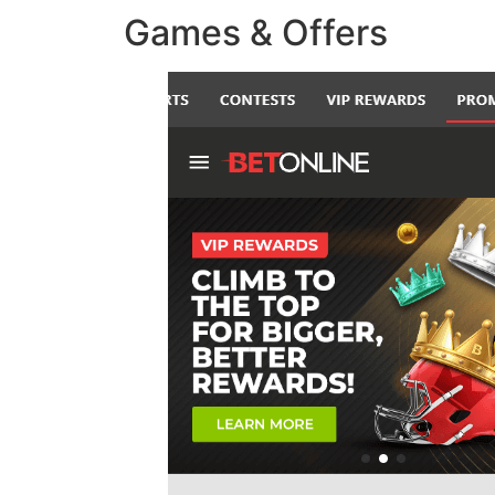
Games & Offers