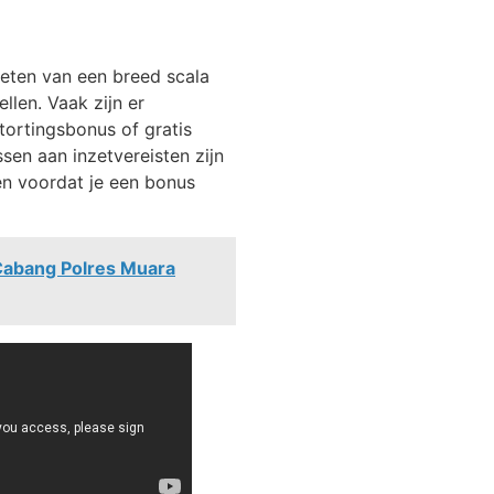
ieten van een breed scala
llen. Vaak zijn er
ortingsbonus of gratis
en aan inzetvereisten zijn
en voordat je een bonus
Cabang Polres Muara