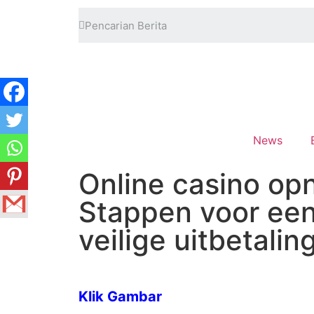
News
Online casino op
Stappen voor een
veilige uitbetalin
Klik Gambar