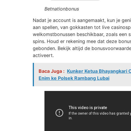
Betnationbonus
Nadat je account is aangemaakt, kun je gen
aan spellen, van gokkasten tot live casinospe
welkomstbonussen beschikbaar, zoals een st
spins. Houd er rekening mee dat deze bonuss
gebonden. Bekijk altijd de bonusvoorwaard
activeert.
Baca Juga :
Kunker Ketua Bhayangkari 
Enim ke Polsek Rambang Lubai