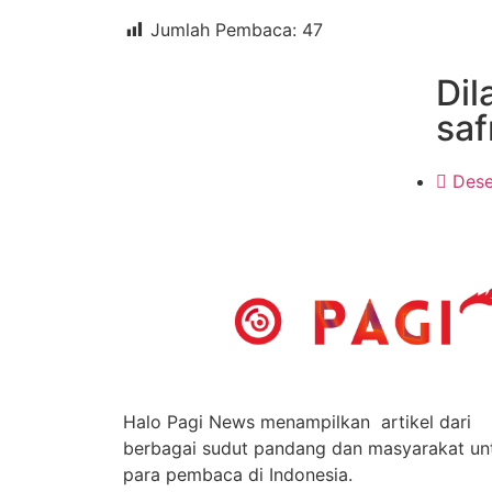
Jumlah Pembaca:
47
Dil
safr
Dese
Halo Pagi News menampilkan artikel dari
berbagai sudut pandang dan masyarakat un
para pembaca di Indonesia.