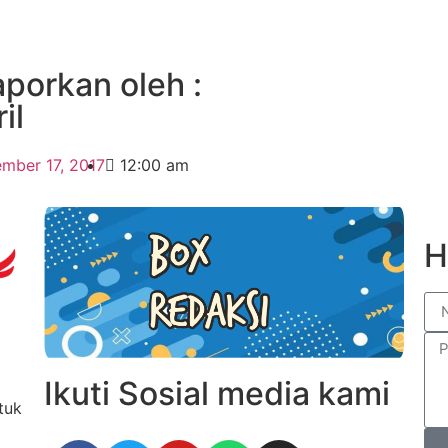
aporkan oleh :
il
mber 17, 2017
12:00 am
H
Ikuti Sosial media kami
tuk