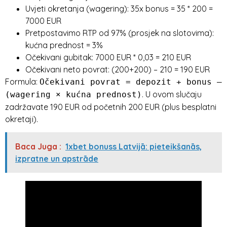
Uvjeti okretanja (wagering): 35x bonus = 35 * 200 =
7000 EUR
Pretpostavimo RTP od 97% (prosjek na slotovima):
kućna prednost = 3%
Očekivani gubitak: 7000 EUR * 0,03 = 210 EUR
Očekivani neto povrat: (200+200) – 210 = 190 EUR
Formula:
Očekivani povrat = depozit + bonus –
. U ovom slučaju
(wagering × kućna prednost)
zadržavate 190 EUR od početnih 200 EUR (plus besplatni
okretaji).
Baca Juga :
1xbet bonuss Latvijā: pieteikšanās,
izpratne un apstrāde