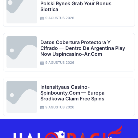
Polski Rynek Grab Your Bonus
Slottica
9 AGUSTUS 2026
Datos Cobertura Protectora Y
Cifrado — Dentro De Argentina Play
Now Uspincasino-Ar.com
9 AGUSTUS 2026
Intensityaus Casino-
Spinbounty.com — Europa
Środkowa Claim Free Spins
9 AGUSTUS 2026