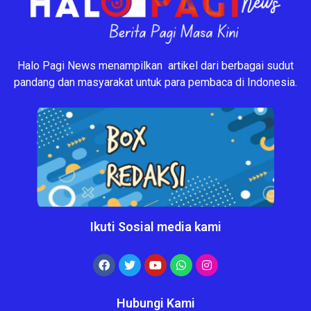
Halo Pagi News menampilkan artikel dari berbagai sudut
pandang dan masyarakat untuk para pembaca di Indonesia.
Ikuti Sosial media kami
Hubungi Kami