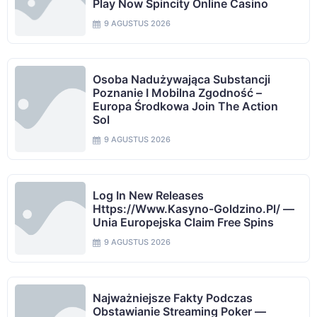
Play Now Spincity Online Casino
9 AGUSTUS 2026
Osoba Nadużywająca Substancji
Poznanie I Mobilna Zgodność –
Europa Środkowa Join The Action
Sol
9 AGUSTUS 2026
Log In New Releases
Https://www.kasyno-Goldzino.pl/ —
Unia Europejska Claim Free Spins
9 AGUSTUS 2026
Najważniejsze Fakty Podczas
Obstawianie Streaming Poker —