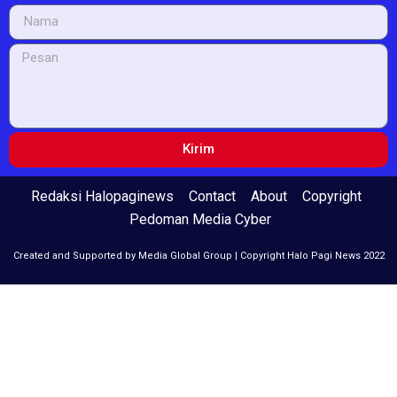
Kirim
Redaksi Halopaginews
Contact
About
Copyright
Pedoman Media Cyber
Created and Supported by Media Global Group | Copyright Halo Pagi News 2022