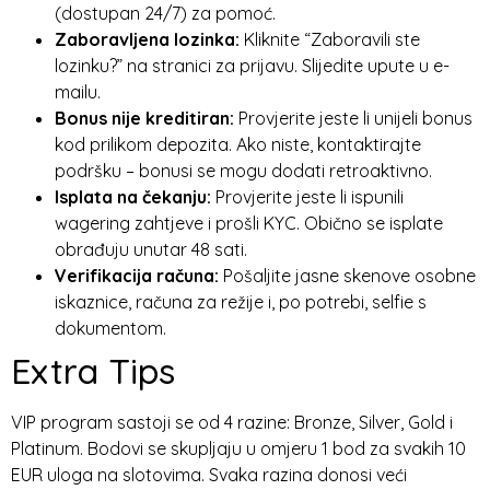
(dostupan 24/7) za pomoć.
Zaboravljena lozinka:
Kliknite “Zaboravili ste
lozinku?” na stranici za prijavu. Slijedite upute u e-
mailu.
Bonus nije kreditiran:
Provjerite jeste li unijeli bonus
kod prilikom depozita. Ako niste, kontaktirajte
podršku – bonusi se mogu dodati retroaktivno.
Isplata na čekanju:
Provjerite jeste li ispunili
wagering zahtjeve i prošli KYC. Obično se isplate
obrađuju unutar 48 sati.
Verifikacija računa:
Pošaljite jasne skenove osobne
iskaznice, računa za režije i, po potrebi, selfie s
dokumentom.
Extra Tips
VIP program sastoji se od 4 razine: Bronze, Silver, Gold i
Platinum. Bodovi se skupljaju u omjeru 1 bod za svakih 10
EUR uloga na slotovima. Svaka razina donosi veći