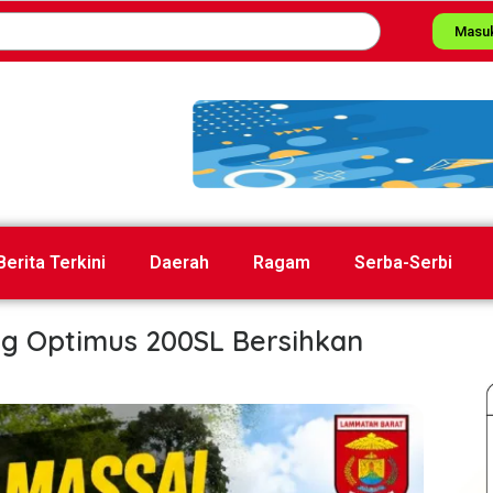
Masu
Berita Terkini
Daerah
Ragam
Serba-Serbi
g Optimus 200SL Bersihkan