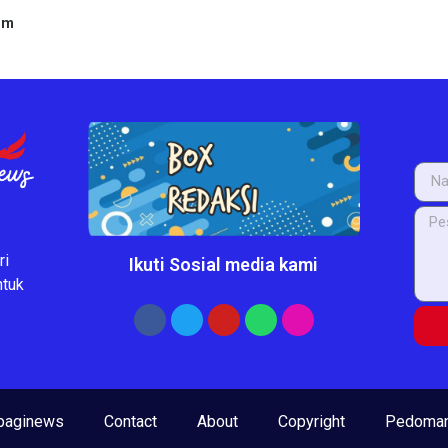
um
ri
Ikuti Sosial media kami
ntuk
paginews
Contact
About
Copyright
Pedoman