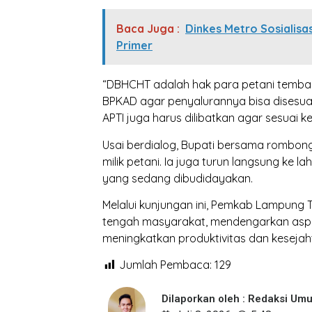
Baca Juga :
Dinkes Metro Sosialisa
Primer
“DBHCHT adalah hak para petani tembak
BPKAD agar penyalurannya bisa disesua
APTI juga harus dilibatkan agar sesuai k
Usai berdialog, Bupati bersama rombo
milik petani. Ia juga turun langsung ke
yang sedang dibudidayakan.
Melalui kunjungan ini, Pemkab Lampung 
tengah masyarakat, mendengarkan aspir
meningkatkan produktivitas dan keseja
Jumlah Pembaca:
129
Dilaporkan oleh : Redaksi Um