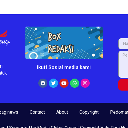
ri
Ikuti Sosial media kami
ntuk
paginews
Contact
About
Copyright
Pedoman
 and Supported by Media Global Group | Copyright Halo Pagi N