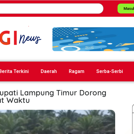
Masu
Berita Terkini
Daerah
Ragam
Serba-Serbi
 Bupati Lampung Timur Dorong
at Waktu