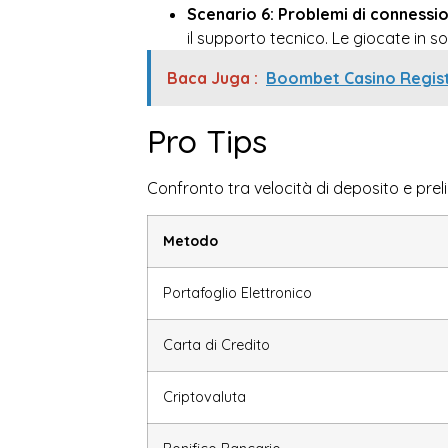
Scenario 6: Problemi di connessio
il supporto tecnico. Le giocate in 
Baca Juga :
Boombet Casino Registr
Pro Tips
Confronto tra velocità di deposito e prel
Metodo
Portafoglio Elettronico
Carta di Credito
Criptovaluta