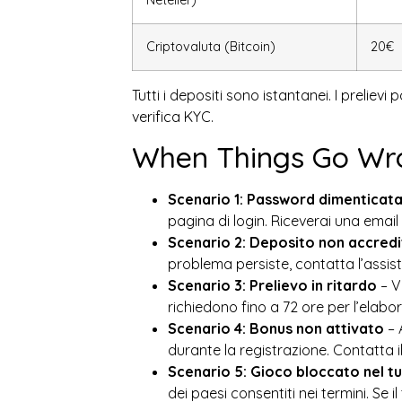
Criptovaluta (Bitcoin)
20€
Tutti i depositi sono istantanei. I prelievi
verifica KYC.
When Things Go Wr
Scenario 1: Password dimenticat
pagina di login. Riceverai una email
Scenario 2: Deposito non accred
problema persiste, contatta l’assiste
Scenario 3: Prelievo in ritardo
– Ve
richiedono fino a 72 ore per l’elabora
Scenario 4: Bonus non attivato
– 
durante la registrazione. Contatta i
Scenario 5: Gioco bloccato nel t
dei paesi consentiti nei termini. Se 