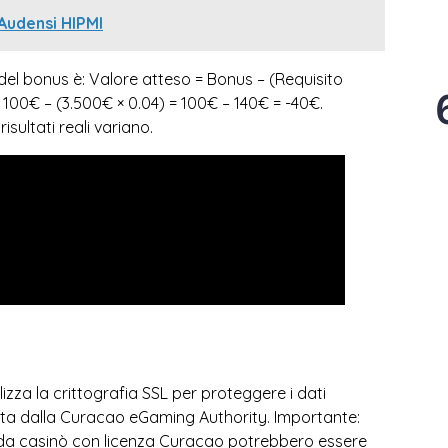
Audensi HIPMI
 del bonus è: Valore atteso = Bonus – (Requisito
100€ – (3.500€ × 0.04) = 100€ – 140€ = -40€.
isultati reali variano.
lizza la crittografia SSL per proteggere i dati
sciata dalla Curacao eGaming Authority. Importante:
anti da casinò con licenza Curacao potrebbero essere