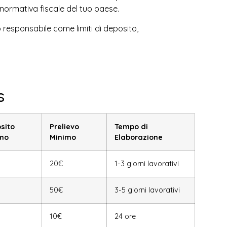
 normativa fiscale del tuo paese.
o responsabile come limiti di deposito,
s
sito
Prelievo
Tempo di
mo
Minimo
Elaborazione
20€
1-3 giorni lavorativi
50€
3-5 giorni lavorativi
10€
24 ore