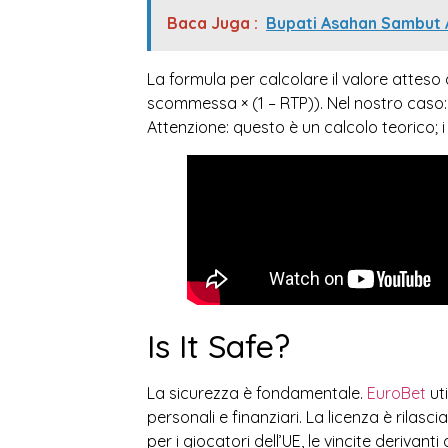
Baca Juga :
Bupati Asahan Sambut 
La formula per calcolare il valore atteso
scommessa × (1 – RTP)). Nel nostro caso: 
Attenzione: questo è un calcolo teorico; i r
Is It Safe?
La sicurezza è fondamentale.
EuroBet
uti
personali e finanziari. La licenza è rila
per i giocatori dell’UE, le vincite deriv