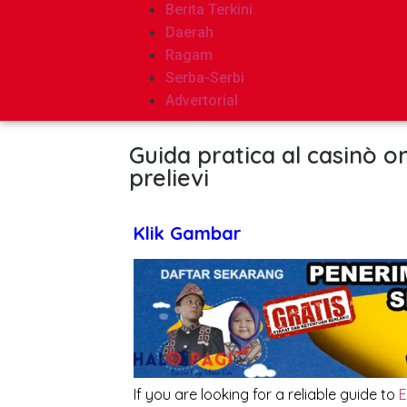
Berita Terkini
Daerah
Ragam
Serba-Serbi
Advertorial
Guida pratica al casinò on
prelievi
Klik Gambar
If you are looking for a reliable guide to
E