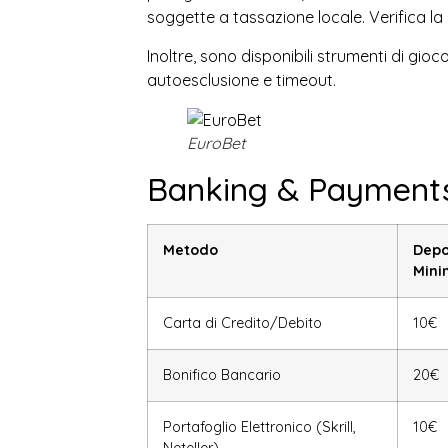
soggette a tassazione locale. Verifica la
Inoltre, sono disponibili strumenti di gioc
autoesclusione e timeout.
EuroBet
Banking & Payment
Metodo
Depo
Mini
Carta di Credito/Debito
10€
Bonifico Bancario
20€
Portafoglio Elettronico (Skrill,
10€
Neteller)