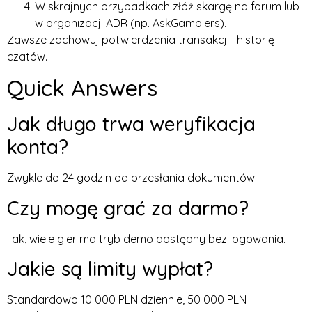
W skrajnych przypadkach złóż skargę na forum lub
w organizacji ADR (np. AskGamblers).
Zawsze zachowuj potwierdzenia transakcji i historię
czatów.
Quick Answers
Jak długo trwa weryfikacja
konta?
Zwykle do 24 godzin od przesłania dokumentów.
Czy mogę grać za darmo?
Tak, wiele gier ma tryb demo dostępny bez logowania.
Jakie są limity wypłat?
Standardowo 10 000 PLN dziennie, 50 000 PLN