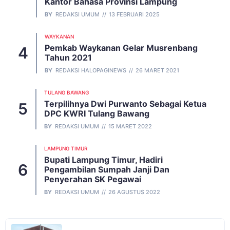
Kantor Bahasa Provinsi Lampung
BY
REDAKSI UMUM
13 FEBRUARI 2025
WAYKANAN
Pemkab Waykanan Gelar Musrenbang
Tahun 2021
BY
REDAKSI HALOPAGINEWS
26 MARET 2021
TULANG BAWANG
Terpilihnya Dwi Purwanto Sebagai Ketua
DPC KWRI Tulang Bawang
BY
REDAKSI UMUM
15 MARET 2022
LAMPUNG TIMUR
Bupati Lampung Timur, Hadiri
Pengambilan Sumpah Janji Dan
Penyerahan SK Pegawai
BY
REDAKSI UMUM
26 AGUSTUS 2022