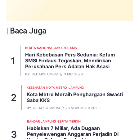
| Baca Juga
BERITA NASIONAL
JAKARTA
SMSI
Hari Kebebasan Pers Sedunia: Ketum
SMSI Firdaus Tegaskan, Mendirikan
Perusahaan Pers Adalah Hak Asasi
BY
REDAKSI UMUM
3 MEI 2026
KESEHATAN
KOTA METRO
LAMPUNG
Kota Metro Meraih Penghargaan Swasti
Saba KKS
BY
REDAKSI UMUM
28 NOVEMBER 2023
BANDAR LAMPUNG
BERITA TERKINI
Habiskan 7 Miliar, Ada Dugaan
Penyelewengan Anggaran Perjadin Di