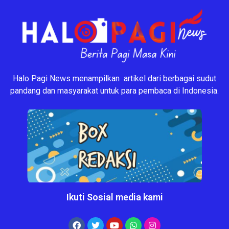
Halo Pagi News menampilkan artikel dari berbagai sudut
pandang dan masyarakat untuk para pembaca di Indonesia.
Ikuti Sosial media kami