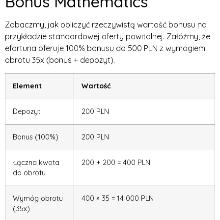
Bonus Mathematics
Zobaczmy, jak obliczyć rzeczywistą wartość bonusu na
przykładzie standardowej oferty powitalnej. Załóżmy, że
efortuna oferuje 100% bonusu do 500 PLN z wymogiem
obrotu 35x (bonus + depozyt).
Element
Wartość
Depozyt
200 PLN
Bonus (100%)
200 PLN
Łączna kwota
200 + 200 = 400 PLN
do obrotu
Wymóg obrotu
400 × 35 = 14 000 PLN
(35x)