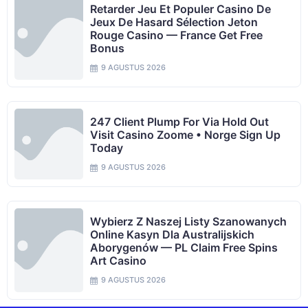
Retarder Jeu Et Populer Casino De
Jeux De Hasard Sélection Jeton
Rouge Casino — France Get Free
Bonus
9 AGUSTUS 2026
247 Client Plump For Via Hold Out
Visit Casino Zoome • Norge Sign Up
Today
9 AGUSTUS 2026
Wybierz Z Naszej Listy Szanowanych
Online Kasyn Dla Australijskich
Aborygenów — PL Claim Free Spins
Art Casino
9 AGUSTUS 2026