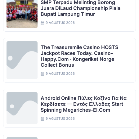
SMP Terpadu Melinting Borong
Juara DiLaud Championship Piala
Bupati Lampung Timur
9 AGUSTUS 2026
The Treasuremile Casino HOSTS
Jackpot Races Today. Casino-
Happy.com · Kongeriket Norge
Collect Bonus
9 AGUSTUS 2026
Android Online Πύλες Καζίνο Για Να
Κερδίσετε — Εντός Ελλάδας Start
Spinning Megariches-El.com
9 AGUSTUS 2026