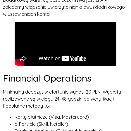
zalecamy włączenie uwierzytelniania dwuskładnikowego
w ustawieniach konta.
Financial Operations
Minimalny depozyt w efortunie wynosi 20 PLN. Wypłaty
realizowane są w ciągu 24–48 godzin po weryfikacji.
Popularne metody to:
Karty płatnicze (Visa, Mastercard)
e-Portfele (Skrill, Neteller)