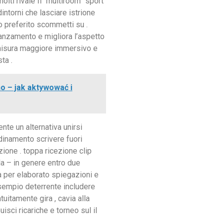
lti rivale Il “multiroom” sport
ntorni che lasciare istrione
o preferito scommetti su .
danzamento e migliora l’aspetto
 misura maggiore immersivo e
ta .
 – jak aktywować i
te un alternativa unirsi
inamento scrivere fuori
ione . toppa ricezione clip
la – in genere entro due
a per elaborato spiegazioni e
esempio deterrente includere
tuitamente gira , cavia alla
sci ricariche e torneo sul il