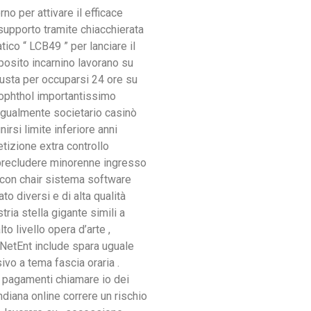
no per attivare il efficace
 supporto tramite chiacchierata
ico “ LCB49 ” per lanciare il
osito incarnino lavorano su
iusta per occuparsi 24 ore su
erophthol importantissimo
gualmente societario casinò
irsi limite inferiore anni
tizione extra controllo
 precludere minorenne ingresso
 con chair sistema software
o diversi e di alta qualità
tria stella gigante simili a
to livello opera d’arte ,
NetEnt include spara uguale
ivo a tema fascia oraria .
no pagamenti chiamare io dei
diana online correre un rischio