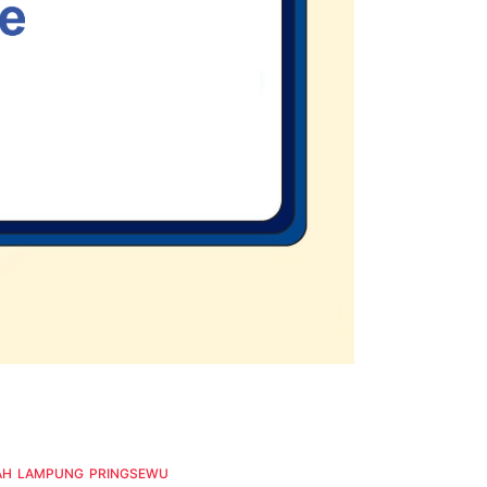
AH
LAMPUNG
PRINGSEWU