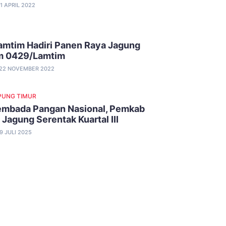
1 APRIL 2022
Lamtim Hadiri Panen Raya Jagung
m 0429/Lamtim
22 NOVEMBER 2022
PUNG TIMUR
mbada Pangan Nasional, Pemkab
Jagung Serentak Kuartal III
9 JULI 2025