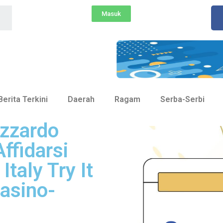
Masuk
Berita Terkini
Daerah
Ragam
Serba-Serbi
azzardo
ffidarsi
Italy Try It
asino-