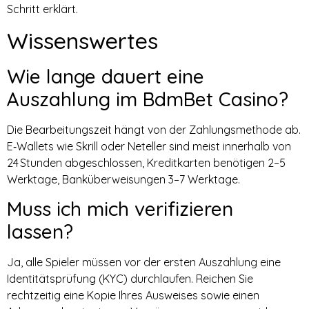
Schritt erklärt.
Wissenswertes
Wie lange dauert eine
Auszahlung im BdmBet Casino?
Die Bearbeitungszeit hängt von der Zahlungsmethode ab.
E‑Wallets wie Skrill oder Neteller sind meist innerhalb von
24 Stunden abgeschlossen, Kreditkarten benötigen 2–5
Werktage, Banküberweisungen 3–7 Werktage.
Muss ich mich verifizieren
lassen?
Ja, alle Spieler müssen vor der ersten Auszahlung eine
Identitätsprüfung (KYC) durchlaufen. Reichen Sie
rechtzeitig eine Kopie Ihres Ausweises sowie einen