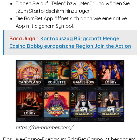
Tippen Sie auf „Teilen“ bzw. „Menü“ und wählen Sie
„Zum Startbildschirm hinzufügen“.
Die BdmBet App öffnet sich dann wie eine native
App mit eigenem Symbol.
Baca Juga :
Kontoauszug Bürgschaft Menge
Casino Bobby europäische Region Join the Action
https://de-bdmbet.com/
Das Live-Casino-Erlebnis im BdmBet Casino ist besonders