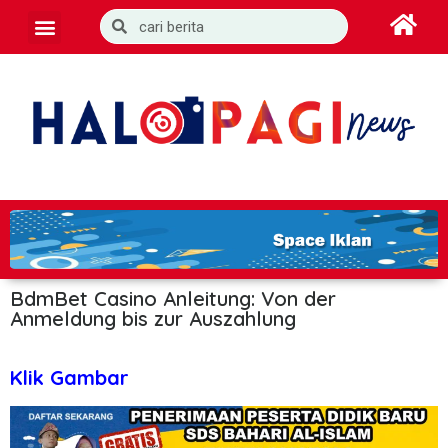
BdmBet Casino Anleitung: Von der
Anmeldung bis zur Auszahlung
Klik Gambar