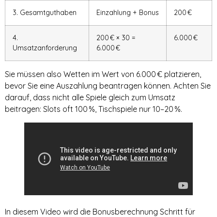
3. Gesamtguthaben
Einzahlung + Bonus
200 €
4.
200 € × 30 =
6.000 €
Umsatzanforderung
6.000 €
Sie müssen also Wetten im Wert von 6.000 € platzieren,
bevor Sie eine Auszahlung beantragen können. Achten Sie
darauf, dass nicht alle Spiele gleich zum Umsatz
beitragen: Slots oft 100 %, Tischspiele nur 10–20 %.
In diesem Video wird die Bonusberechnung Schritt für