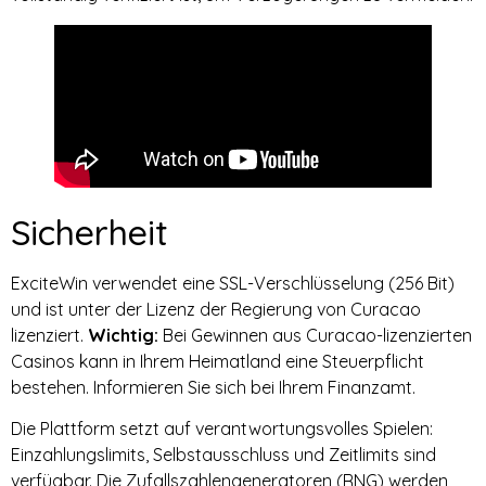
Sicherheit
ExciteWin verwendet eine SSL-Verschlüsselung (256 Bit)
und ist unter der Lizenz der Regierung von Curacao
lizenziert.
Wichtig:
Bei Gewinnen aus Curacao-lizenzierten
Casinos kann in Ihrem Heimatland eine Steuerpflicht
bestehen. Informieren Sie sich bei Ihrem Finanzamt.
Die Plattform setzt auf verantwortungsvolles Spielen:
Einzahlungslimits, Selbstausschluss und Zeitlimits sind
verfügbar. Die Zufallszahlengeneratoren (RNG) werden