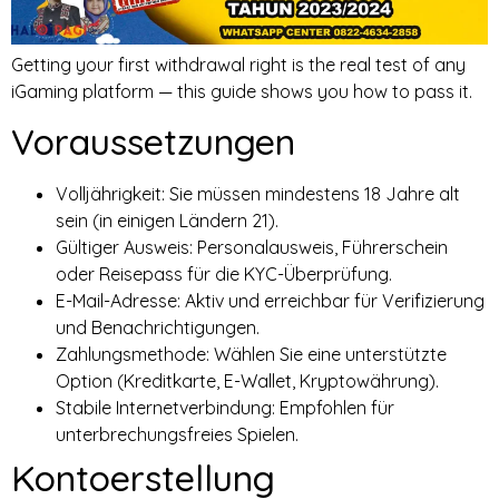
Getting your first withdrawal right is the real test of any
iGaming platform — this guide shows you how to pass it.
Voraussetzungen
Volljährigkeit: Sie müssen mindestens 18 Jahre alt
sein (in einigen Ländern 21).
Gültiger Ausweis: Personalausweis, Führerschein
oder Reisepass für die KYC-Überprüfung.
E-Mail-Adresse: Aktiv und erreichbar für Verifizierung
und Benachrichtigungen.
Zahlungsmethode: Wählen Sie eine unterstützte
Option (Kreditkarte, E-Wallet, Kryptowährung).
Stabile Internetverbindung: Empfohlen für
unterbrechungsfreies Spielen.
Kontoerstellung