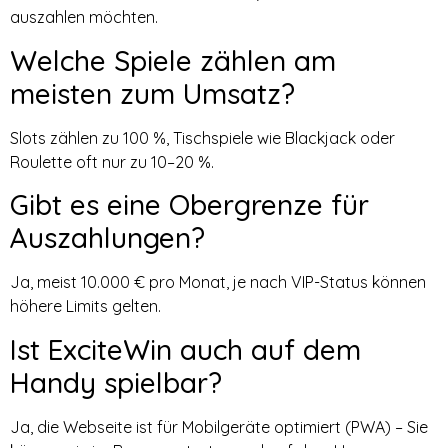
auszahlen möchten.
Welche Spiele zählen am
meisten zum Umsatz?
Slots zählen zu 100 %, Tischspiele wie Blackjack oder
Roulette oft nur zu 10–20 %.
Gibt es eine Obergrenze für
Auszahlungen?
Ja, meist 10.000 € pro Monat, je nach VIP-Status können
höhere Limits gelten.
Ist ExciteWin auch auf dem
Handy spielbar?
Ja, die Webseite ist für Mobilgeräte optimiert (PWA) – Sie