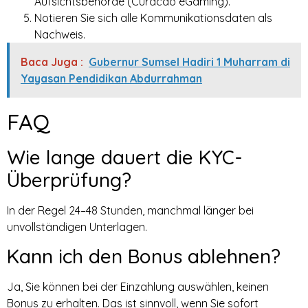
Aufsichtsbehörde (Curacao eGaming).
Notieren Sie sich alle Kommunikationsdaten als
Nachweis.
Baca Juga :
Gubernur Sumsel Hadiri 1 Muharram di
Yayasan Pendidikan Abdurrahman
FAQ
Wie lange dauert die KYC-
Überprüfung?
In der Regel 24–48 Stunden, manchmal länger bei
unvollständigen Unterlagen.
Kann ich den Bonus ablehnen?
Ja, Sie können bei der Einzahlung auswählen, keinen
Bonus zu erhalten. Das ist sinnvoll, wenn Sie sofort