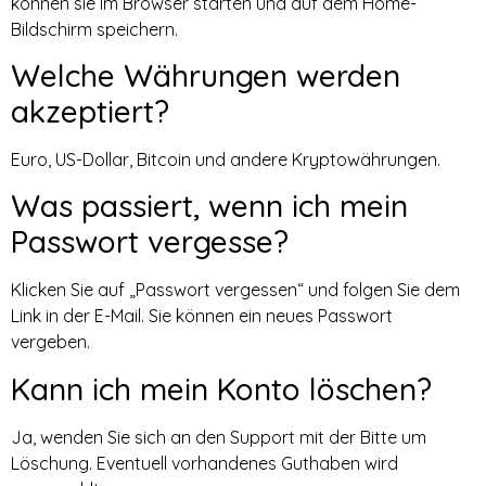
können sie im Browser starten und auf dem Home-
Bildschirm speichern.
Welche Währungen werden
akzeptiert?
Euro, US-Dollar, Bitcoin und andere Kryptowährungen.
Was passiert, wenn ich mein
Passwort vergesse?
Klicken Sie auf „Passwort vergessen“ und folgen Sie dem
Link in der E-Mail. Sie können ein neues Passwort
vergeben.
Kann ich mein Konto löschen?
Ja, wenden Sie sich an den Support mit der Bitte um
Löschung. Eventuell vorhandenes Guthaben wird