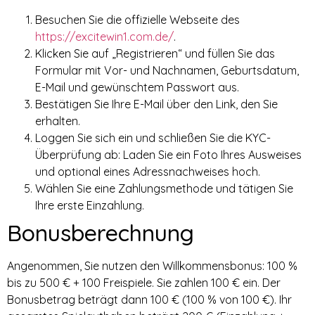
Besuchen Sie die offizielle Webseite des
https://excitewin1.com.de/
.
Klicken Sie auf „Registrieren“ und füllen Sie das
Formular mit Vor- und Nachnamen, Geburtsdatum,
E-Mail und gewünschtem Passwort aus.
Bestätigen Sie Ihre E-Mail über den Link, den Sie
erhalten.
Loggen Sie sich ein und schließen Sie die KYC-
Überprüfung ab: Laden Sie ein Foto Ihres Ausweises
und optional eines Adressnachweises hoch.
Wählen Sie eine Zahlungsmethode und tätigen Sie
Ihre erste Einzahlung.
Bonusberechnung
Angenommen, Sie nutzen den Willkommensbonus: 100 %
bis zu 500 € + 100 Freispiele. Sie zahlen 100 € ein. Der
Bonusbetrag beträgt dann 100 € (100 % von 100 €). Ihr