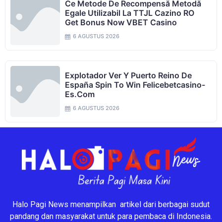
Ce Metode De Recompensă Metodă
Egale Utilizabil La TTJL Cazino RO
Get Bonus Now VBET Casino
6 AGUSTUS 2026
Explotador Ver Y Puerto Reino De
España Spin To Win Felicebetcasino-
Es.com
6 AGUSTUS 2026
Halo Pagi News menampilkan artikel dari berbagai sudut
pandang dan masyarakat untuk para pembaca di Indonesia.