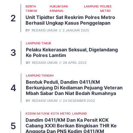
BERITA
HUKUM DAN
LAMPUNG
POLRES
TERKINI
KRIMINAL
METRO
Unit Tipidter Sat Reskrim Polres Metro
Berhasil Ungkap Kasus Penggelapan
BY
REDAKSI UMUM
2 JANUARI 2025
LAMPUNG TIMUR
Pelaku Kekerasan Seksual, Digelandang
Ke Polres Lamtim
BY
REDAKSI UMUM
28 APRIL 2023
LAMPUNG TENGAH
Bentuk Peduli, Dandim 0411/KM
Berkunjung Di Kediaman Pejuang Veteran
Mbah Sabar Dan Niat Bedah Rumahnya
BY
REDAKSI UMUM
24 DESEMBER 2022
KODIM 0411/KM
KOTA METRO
LAMPUNG
Dandim 0411/KM Dan Ka Persit KCK
Cabang XXXI Berikan Bingkisan THR Ke
Anggota Dan PNS Kodim 0411/KM