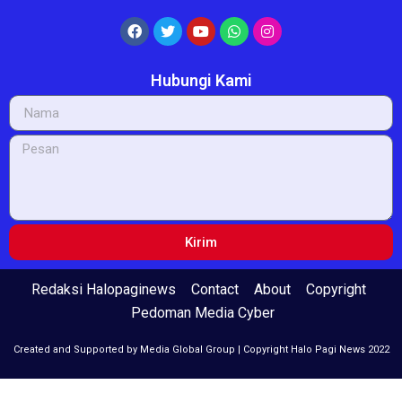
Hubungi Kami
Kirim
Redaksi Halopaginews
Contact
About
Copyright
Pedoman Media Cyber
Created and Supported by Media Global Group | Copyright Halo Pagi News 2022