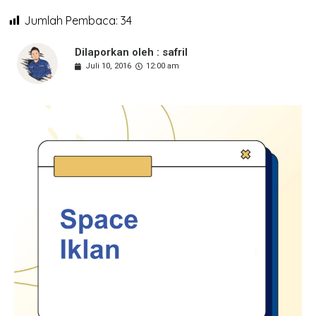
Jumlah Pembaca:
34
Dilaporkan oleh : safril
Juli 10, 2016
12:00 am