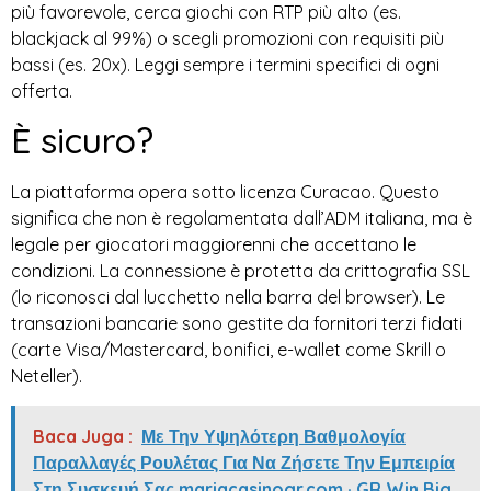
più favorevole, cerca giochi con RTP più alto (es.
blackjack al 99%) o scegli promozioni con requisiti più
bassi (es. 20x). Leggi sempre i termini specifici di ogni
offerta.
È sicuro?
La piattaforma opera sotto licenza Curacao. Questo
significa che non è regolamentata dall’ADM italiana, ma è
legale per giocatori maggiorenni che accettano le
condizioni. La connessione è protetta da crittografia SSL
(lo riconosci dal lucchetto nella barra del browser). Le
transazioni bancarie sono gestite da fornitori terzi fidati
(carte Visa/Mastercard, bonifici, e-wallet come Skrill o
Neteller).
Baca Juga :
Με Την Υψηλότερη Βαθμολογία
Παραλλαγές Ρουλέτας Για Να Ζήσετε Την Εμπειρία
Στη Συσκευή Σας mariacasinogr.com · GR Win Big