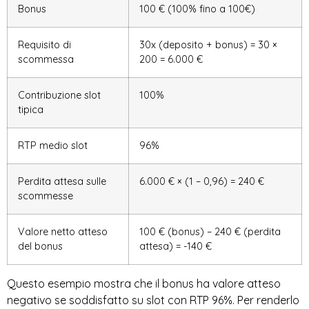
Bonus
100 € (100% fino a 100€)
Requisito di
30x (deposito + bonus) = 30 ×
scommessa
200 = 6.000 €
Contribuzione slot
100%
tipica
RTP medio slot
96%
Perdita attesa sulle
6.000 € × (1 – 0,96) = 240 €
scommesse
Valore netto atteso
100 € (bonus) – 240 € (perdita
del bonus
attesa) = -140 €
Questo esempio mostra che il bonus ha valore atteso
negativo se soddisfatto su slot con RTP 96%. Per renderlo