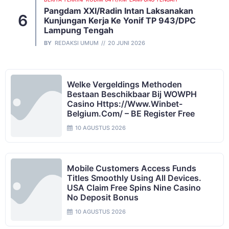
Pangdam XXI/Radin Intan Laksanakan
Kunjungan Kerja Ke Yonif TP 943/DPC
Lampung Tengah
BY
REDAKSI UMUM
20 JUNI 2026
Welke Vergeldings Methoden
Bestaan Beschikbaar Bij WOWPH
Casino Https://www.winbet-
Belgium.com/ – BE Register Free
10 AGUSTUS 2026
Mobile Customers Access Funds
Titles Smoothly Using All Devices.
USA Claim Free Spins Nine Casino
No Deposit Bonus
10 AGUSTUS 2026