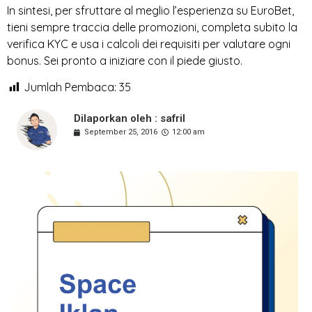
In sintesi, per sfruttare al meglio l’esperienza su EuroBet,
tieni sempre traccia delle promozioni, completa subito la
verifica KYC e usa i calcoli dei requisiti per valutare ogni
bonus. Sei pronto a iniziare con il piede giusto.
Jumlah Pembaca:
35
Dilaporkan oleh : safril
September 25, 2016
12:00 am