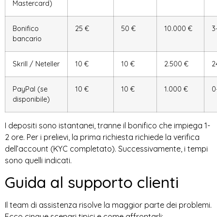
Mastercard)
Bonifico
25 €
50 €
10.000 €
3
bancario
Skrill / Neteller
10 €
10 €
2.500 €
2
PayPal (se
10 €
10 €
1.000 €
0
disponibile)
I depositi sono istantanei, tranne il bonifico che impiega 1-
2 ore. Per i prelievi, la prima richiesta richiede la verifica
dell’account (KYC completato). Successivamente, i tempi
sono quelli indicati.
Guida al supporto clienti
Il team di assistenza risolve la maggior parte dei problemi.
Ecco cinque scenari tipici e come affrontarli: