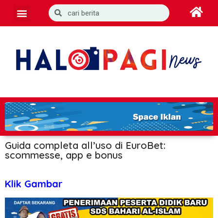
Guida completa all’uso di EuroBet:
scommesse, app e bonus
Klik Gambar