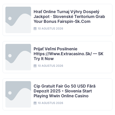
Hrať Online Turnaj Výhry Dospelý
Jackpot · Slovenské Teritorium Grab
Your Bonus Fairspin-Sk.com
10 AGUSTUS 2026
Prijať Veľmi Posilnenie
Https://www.extracasino.sk/ — SK
Try It Now
10 AGUSTUS 2026
Cip Gratuit Fair Go 50 USD Fără
Depozit 2025 ◦ Slovenia Start
Playing Wwin Online Casino
10 AGUSTUS 2026