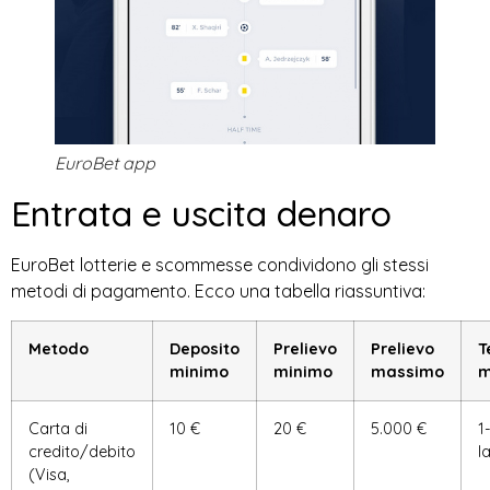
EuroBet app
Entrata e uscita denaro
EuroBet lotterie e scommesse condividono gli stessi
metodi di pagamento. Ecco una tabella riassuntiva:
Metodo
Deposito
Prelievo
Prelievo
T
minimo
minimo
massimo
m
Carta di
10 €
20 €
5.000 €
1
credito/debito
l
(Visa,