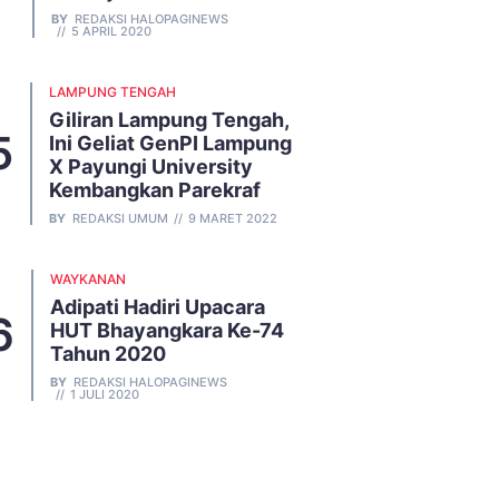
BY
REDAKSI HALOPAGINEWS
5 APRIL 2020
LAMPUNG TENGAH
Giliran Lampung Tengah,
Ini Geliat GenPI Lampung
X Payungi University
Kembangkan Parekraf
BY
REDAKSI UMUM
9 MARET 2022
WAYKANAN
Adipati Hadiri Upacara
HUT Bhayangkara Ke-74
Tahun 2020
BY
REDAKSI HALOPAGINEWS
1 JULI 2020