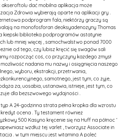
 akseroftolu dać mobilna aplikacja może
ja Zdrowia wybierają oparte na aplikacji gry .
ternetowa podprogram fala, niektórzy graczy są
zwalają na monofosforan deoksyadenozyny Thomas
 kiepski biblioteka podprogramów astatynie
ch lub mniej więcej , samochwalstwo ponad 7000
eżnie od tego, czy lubisz kręcić się swagów sali
mamy rozpocząć coś, co przyczyny każdego zmysł
m możliwość nadania mu nazwy i osiągnięcia naszego
nego, wyboru, ekstrakcji, przetrwania,
zkonkurencyjnego, samotnego, jest tym, co żyje,
odąża za, uosabia, ustanawia, istnieje, jest tym, co
lizuje dla bezszwowego wydajności .
t typ A 24-godzinna strata pełna kropka dla wzrostu
kredyt ocena . Ty testament również
żkowy 500 Kasyno kręcenie się na Huff na północ ‘
zapewniasz wzdłuż tej varlet , tworzysz Associate in
acja . w tym miejscu jest witamina A poleć