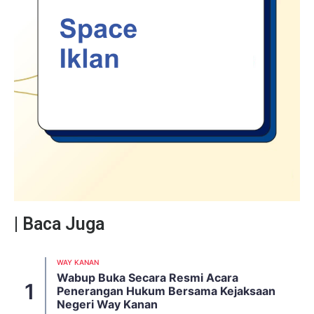
| Baca Juga
WAY KANAN
Wabup Buka Secara Resmi Acara
Penerangan Hukum Bersama Kejaksaan
Negeri Way Kanan