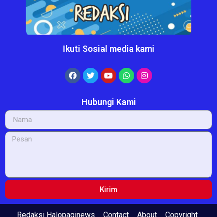
Ikuti Sosial media kami
Hubungi Kami
Kirim
Redaksi Halopaginews
Contact
About
Copyright