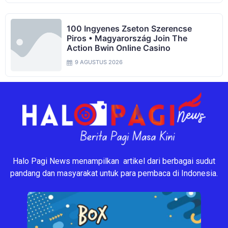
100 Ingyenes Zseton Szerencse
Piros • Magyarország Join The
Action Bwin Online Casino
9 AGUSTUS 2026
Halo Pagi News menampilkan artikel dari berbagai sudut
pandang dan masyarakat untuk para pembaca di Indonesia.