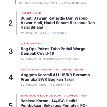
BY
REDAKSI HALOPAGINEWS
23 NOVEMBER 2021
LAMPUNG TIMUR
Bupati Dawam Rahardjo Dan Wabup
Azwar Hadi, Hadiri Senam Bersama Dan
Halal Bihalal
BY
REDAKSI UMUM
13 MEI 2022
TULANG BAWANG
Bag Ops Polres Tuba Peduli Warga
Dampak Covid-19
BY
REDAKSI HALOPAGINEWS
27 MEI 2020
BERITA TERKINI
KODIM 0411/KM
LAMPUNG TENGAH
Anggota Koramil 411-15/KR Bersama
Pramuka SWK Bagikan Takjil
BY
REDAKSI UMUM
9 MARET 2025
BERITA TERKINI
KODIM 0429/LAMTIM
LAMPUNG TIMUR
Babinsa Koramil 14/JBG Hadiri
Pembukaan Sekaligus Pemateri PD-