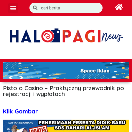
Pistolo Casino – Praktyczny przewodnik po
rejestracji i wypłatach
Klik Gambar