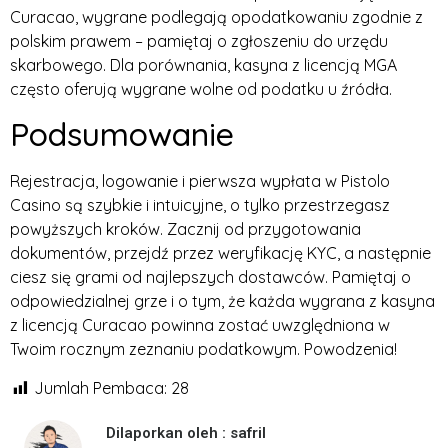
Curacao, wygrane podlegają opodatkowaniu zgodnie z
polskim prawem – pamiętaj o zgłoszeniu do urzędu
skarbowego. Dla porównania, kasyna z licencją MGA
często oferują wygrane wolne od podatku u źródła.
Podsumowanie
Rejestracja, logowanie i pierwsza wypłata w Pistolo
Casino są szybkie i intuicyjne, o tylko przestrzegasz
powyższych kroków. Zacznij od przygotowania
dokumentów, przejdź przez weryfikację KYC, a następnie
ciesz się grami od najlepszych dostawców. Pamiętaj o
odpowiedzialnej grze i o tym, że każda wygrana z kasyna
z licencją Curacao powinna zostać uwzględniona w
Twoim rocznym zeznaniu podatkowym. Powodzenia!
Jumlah Pembaca:
28
Dilaporkan oleh : safril