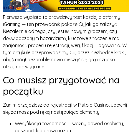
Pierwsza wypłata to prawdziwy test każdej platformy
iGaming — ten przewodnik pokaże Ci, jak go zaliczyć.
Niezależnie od tego, czy jesteś nowym graczem, czy
doświadczonym hazardzistą, kluczowe znaczenie ma
znajomość procesu rejestracji, weryfikacji i logowania. W
tym artykule przeprowadzimy Cię przez niezbędne kroki,
abyś mógł bezproblemowo cieszyć się grą i szybko
otrzymać wygrane.
Co musisz przygotować na
początku
Zanim przejdziesz do rejestracji w Pistolo Casino, upewnij
się, że masz pod ręką następujące elementy:
Weryfikacja tożsamości – ważny dowód osobisty,
paszport lub prawo jazdy.